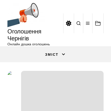
Оголошення
Перейти
Чернігів
до
вмісту
Оголошення
Чернігів
Онлайн дошка оголошень
ЗМІСТ