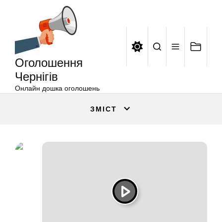
Оголошення
Перейти
Чернігів
до
вмісту
Оголошення
Чернігів
Онлайн дошка оголошень
ЗМІСТ