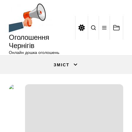
Оголошення
Перейти
Чернігів
до
вмісту
Оголошення
Чернігів
Онлайн дошка оголошень
ЗМІСТ