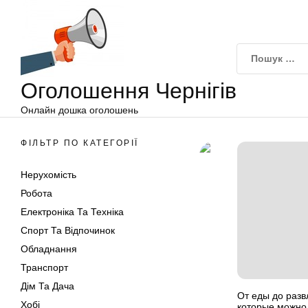
Оголошення
Перейти
Чернігів
до
вмісту
Оголошення Чернігів
Онлайн дошка оголошень
ФІЛЬТР ПО КАТЕГОРІЇ
Нерухомість
Робота
Електроніка Та Техніка
Спорт Та Відпочинок
Обладнання
Транспорт
Дім Та Дача
От еды до разв
Хобі
которые можно 