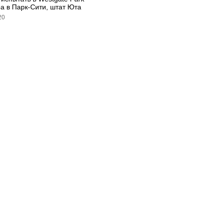
pa в Парк-Сити, штат Юта
20