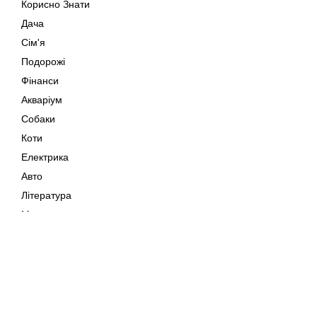
Корисно Знати
Дача
Сім'я
Подорожі
Фінанси
Акваріум
Собаки
Коти
Електрика
Авто
Література
Музика
Дозвілля
Кіно
Мапа сайту
Своїми Руками
Тварини
Авторське право © 202
Поради