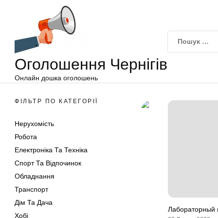
Оголошення
Перейти
Чернігів
до
вмісту
Оголошення Чернігів
Онлайн дошка оголошень
ФІЛЬТР ПО КАТЕГОРІЇ
Нерухомість
Робота
Електроніка Та Техніка
Спорт Та Відпочинок
Обладнання
Транспорт
Дім Та Дача
Лабораторный 
Хобі