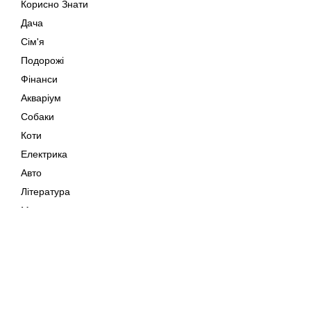
Корисно Знати
Дача
Сім'я
Подорожі
Фінанси
Акваріум
Собаки
Коти
Електрика
Авто
Література
Музика
Дозвілля
Кіно
Мапа сайту
Своїми Руками
Тварини
Авторське право © 202
Поради