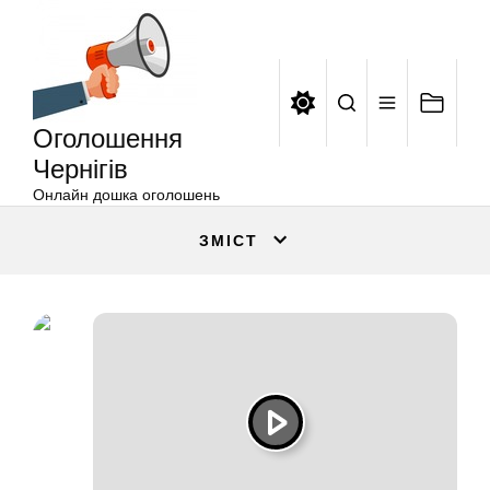
Оголошення
Перейти
Чернігів
до
вмісту
Оголошення
Чернігів
Онлайн дошка оголошень
ЗМІСТ