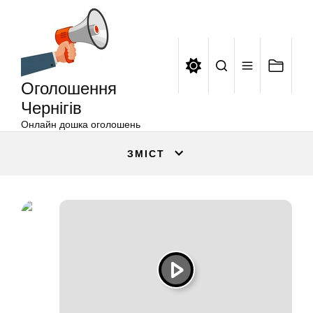
Оголошення
Перейти
Чернігів
до
вмісту
Оголошення
Чернігів
Онлайн дошка оголошень
ЗМІСТ