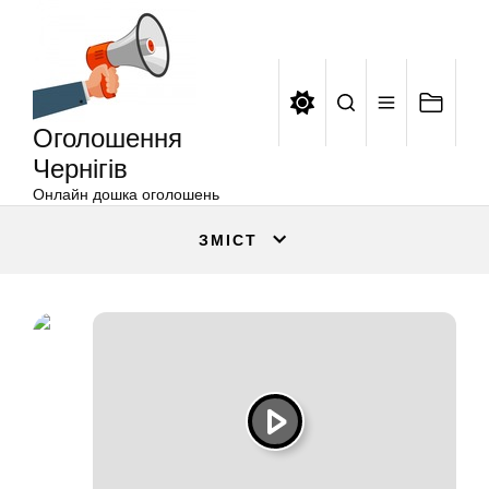
Оголошення
Перейти
Чернігів
до
вмісту
Оголошення
Чернігів
Онлайн дошка оголошень
ЗМІСТ