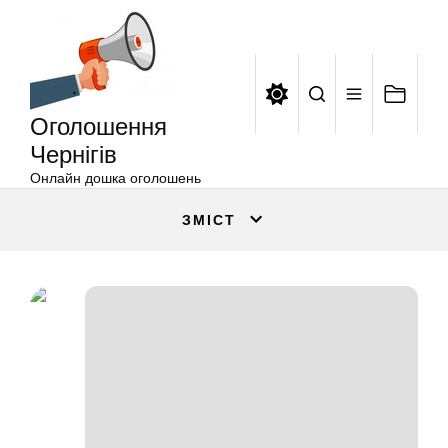
Оголошення
Перейти
Чернігів
до
вмісту
Оголошення
Чернігів
Онлайн дошка оголошень
ЗМІСТ