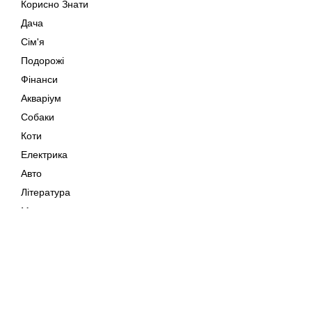
Корисно Знати
Дача
Сім'я
Подорожі
Фінанси
Акваріум
Собаки
Коти
Електрика
Авто
Література
Музика
Дозвілля
Кіно
Мапа сайту
Своїми Руками
Тварини
Авторське право © 202
Поради