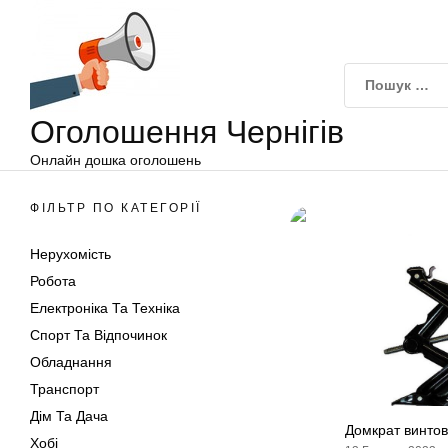
Оголошення
Перейти
Чернігів
до
вмісту
Оголошення Чернігів
Онлайн дошка оголошень
ФІЛЬТР ПО КАТЕГОРІЇ
Нерухомість
Робота
Електроніка Та Техніка
Спорт Та Відпочинок
Обладнання
Транспорт
Дім Та Дача
Домкрат винто
Хобі