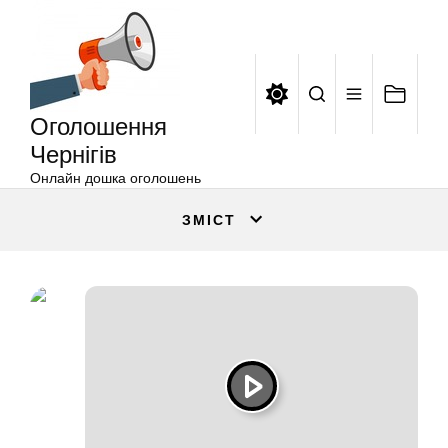
Оголошення
Перейти
Чернігів
до
вмісту
Оголошення
Чернігів
Онлайн дошка оголошень
ЗМІСТ