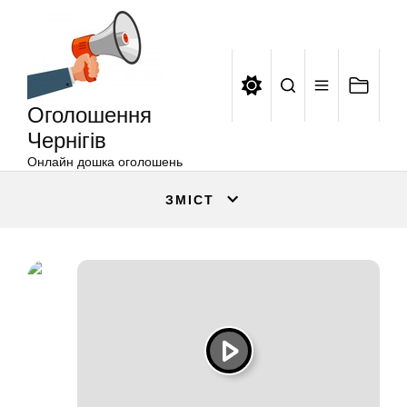
Оголошення
Перейти
Чернігів
до
вмісту
Оголошення
Чернігів
Онлайн дошка оголошень
ЗМІСТ