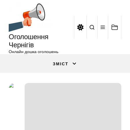
Оголошення
Перейти
Чернігів
до
вмісту
Оголошення
Чернігів
Онлайн дошка оголошень
ЗМІСТ