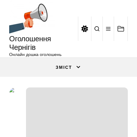
Оголошення
Перейти
Чернігів
до
вмісту
Оголошення
Чернігів
Онлайн дошка оголошень
ЗМІСТ