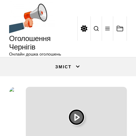
Оголошення
Перейти
Чернігів
до
вмісту
Оголошення
Чернігів
Онлайн дошка оголошень
ЗМІСТ