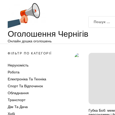
Оголошення
Перейти
Чернігів
до
вмісту
Оголошення Чернігів
Онлайн дошка оголошень
ФІЛЬТР ПО КАТЕГОРІЇ
Нерухомість
Робота
Електроніка Та Техніка
Спорт Та Відпочинок
Обладнання
Транспорт
Дім Та Дача
Губка Боб: мем
Хобі
персонажем і й