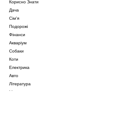
Корисно Знати
Дача
Сім'я
Подорожі
Фінанси
Акваріум
Собаки
Коти
Електрика
Авто
Література
Музика
Дозвілля
Кіно
Мапа сайту
Своїми Руками
Тварини
Авторське право © 202
Поради