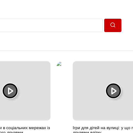
Пошук
и в соціальних мережах із
Ігри для дітей на вулиці: у що 
ого друзями
друзями влітку