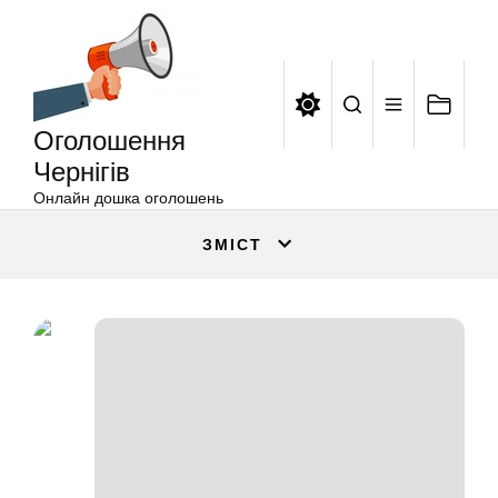
Оголошення
Перейти
Чернігів
до
вмісту
Оголошення
Чернігів
Онлайн дошка оголошень
ЗМІСТ