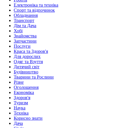
Електроніка та техніка
Спорт та відпочинок
Обладнання
Транспорт
Дім та Дача
Хобі
Знайомства
Запчастини
Послуги
Краса та Здоров'я
Для дорослих
Одяг та Взуття
Дитячий світ
Будівництво
Тварини та Рослини
Різне
Оголошення
Економіка
Здоров'я
Туризм
Наука
Техніка
Корисно знати
Дача