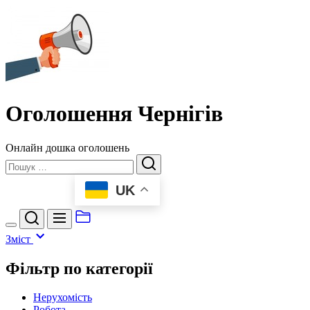
Перейти
Оголошення
до
Чернігів
вмісту
Оголошення Чернігів
Онлайн дошка оголошень
Пошук
UK
Зміст
Фільтр по категорії
Нерухомість
Робота