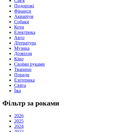
Сім'я
Подорожі
Фінанси
Акваріум
Собаки
Коти
Електрика
Авто
Література
Музика
Дозвілля
Кіно
Своїми руками
Тварини
Поради
Езотерика
Свята
Їжа
Фільтр за роками
2026
2025
2024
2023