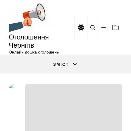
Оголошення
Перейти
Чернігів
до
вмісту
Оголошення
Чернігів
Онлайн дошка оголошень
ЗМІСТ