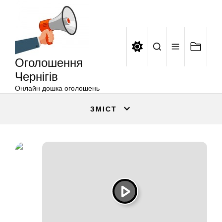
Оголошення
Перейти
Чернігів
до
вмісту
Оголошення
Чернігів
Онлайн дошка оголошень
ЗМІСТ