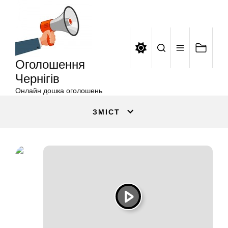
Оголошення
Перейти
Чернігів
до
вмісту
Оголошення
Чернігів
Онлайн дошка оголошень
ЗМІСТ