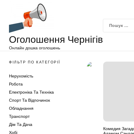
Оголошення
Перейти
Чернігів
до
вмісту
Оголошення Чернігів
Онлайн дошка оголошень
ФІЛЬТР ПО КАТЕГОРІЇ
Нерухомість
Робота
Електроніка Та Техніка
Спорт Та Відпочинок
Обладнання
Транспорт
Дім Та Дача
Комедия Загадо
Хобі
Адамом Сэндл