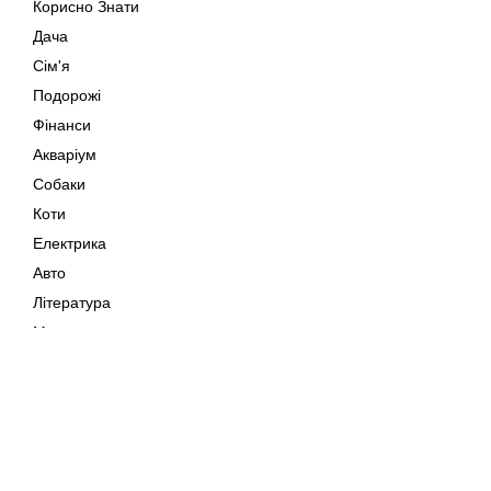
Корисно Знати
Дача
Сім'я
Подорожі
Фінанси
Акваріум
Собаки
Коти
Електрика
Авто
Література
Музика
Дозвілля
Кіно
Мапа сайту
Своїми Руками
Тварини
Авторське право © 202
Поради