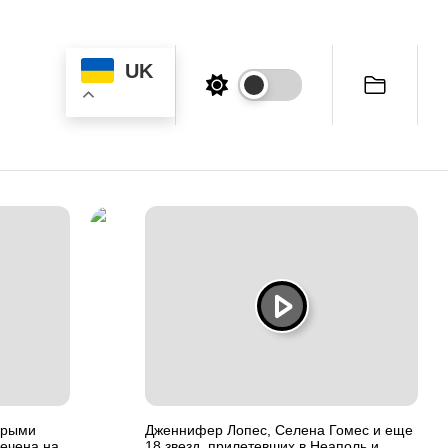
UK
орыми
Дженнифер Лопес, Селена Гомес и еще
ечена на
18 звезд, прилетевших в Неаполь и