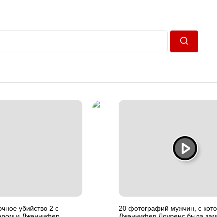
Пошук
чное убийство 2 с
20 фотографий мужчин, с кот
ером и Дженнифер
Дженнифер Лоуренс была зам