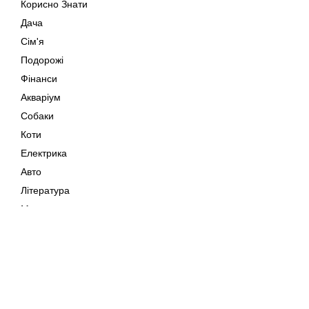
Корисно Знати
Дача
Сім'я
Подорожі
Фінанси
Акваріум
Собаки
Коти
Електрика
Авто
Література
Музика
Дозвілля
Кіно
Мапа сайту
Своїми Руками
Тварини
Авторське право © 202
Поради