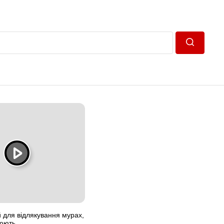
Пошук
й для відлякування мурах,
цюють