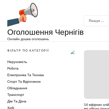
Оголошення
Перейти
Чернігів
до
вмісту
Оголошення Чернігів
Онлайн дошка оголошень
ФІЛЬТР ПО КАТЕГОРІЇ
Нерухомість
Робота
Електроніка Та Техніка
Спорт Та Відпочинок
Обладнання
Транспорт
Дім Та Дача
14 ефірних олі
Хобі
які дійсно пра