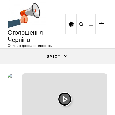
Оголошення
Перейти
Чернігів
до
вмісту
Оголошення
Чернігів
Онлайн дошка оголошень
ЗМІСТ