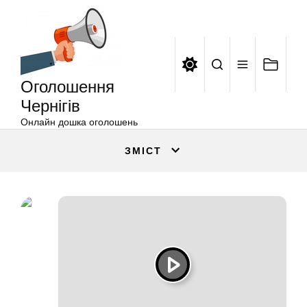
Оголошення
Перейти
Чернігів
до
вмісту
Оголошення
Чернігів
Онлайн дошка оголошень
ЗМІСТ