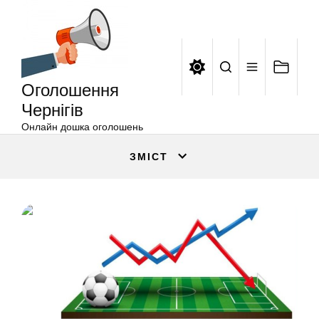
Оголошення
Перейти
Чернігів
до
вмісту
Оголошення
Чернігів
Онлайн дошка оголошень
ЗМІСТ