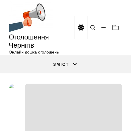
Оголошення
Перейти
Чернігів
до
вмісту
Оголошення
Чернігів
Онлайн дошка оголошень
ЗМІСТ