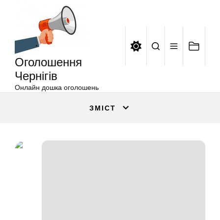
Оголошення
Перейти
Чернігів
до
вмісту
Оголошення
Чернігів
Онлайн дошка оголошень
ЗМІСТ