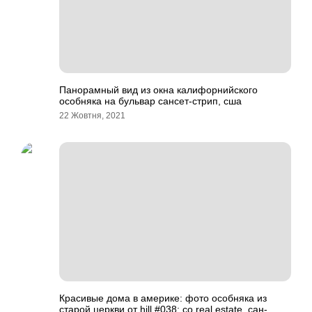
Панорамный вид из окна калифорнийского
особняка на бульвар сансет-стрип, сша
22 Жовтня, 2021
Красивые дома в америке: фото особняка из
старой церкви от hill #038; co real estate, сан-