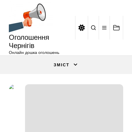
Оголошення
Перейти
Чернігів
до
вмісту
Оголошення
Чернігів
Онлайн дошка оголошень
ЗМІСТ