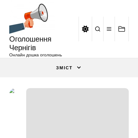
Оголошення
Перейти
Чернігів
до
вмісту
Оголошення
Чернігів
Онлайн дошка оголошень
ЗМІСТ