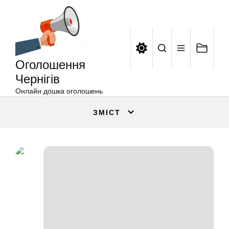
Оголошення
Перейти
Чернігів
до
вмісту
Оголошення
Чернігів
Онлайн дошка оголошень
ЗМІСТ