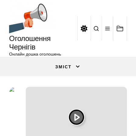
Оголошення
Перейти
Чернігів
до
вмісту
Оголошення
Чернігів
Онлайн дошка оголошень
ЗМІСТ