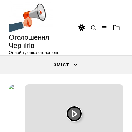
Оголошення
Перейти
Чернігів
до
вмісту
Оголошення
Чернігів
Онлайн дошка оголошень
ЗМІСТ