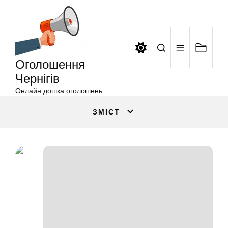
Оголошення
Перейти
Чернігів
до
вмісту
Оголошення
Чернігів
Онлайн дошка оголошень
ЗМІСТ