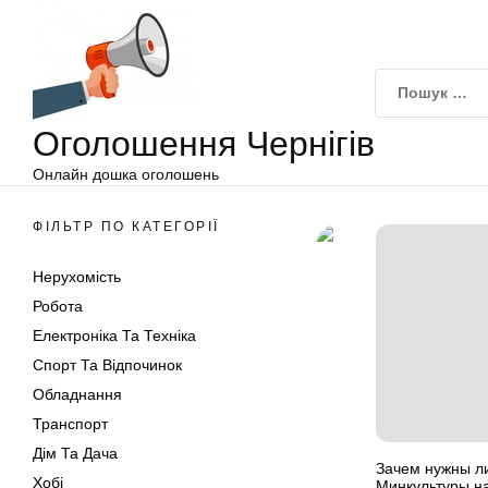
Оголошення
Перейти
Чернігів
до
вмісту
Оголошення Чернігів
Онлайн дошка оголошень
ФІЛЬТР ПО КАТЕГОРІЇ
Нерухомість
Робота
Електроніка Та Техніка
Спорт Та Відпочинок
Обладнання
Транспорт
Дім Та Дача
Зачем нужны л
Хобі
Минкультуры н