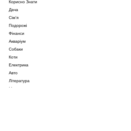
Корисно Знати
Дача
Сім'я
Подорожі
Фінанси
Акваріум
Собаки
Коти
Електрика
Авто
Література
Музика
Дозвілля
Кіно
Мапа сайту
Своїми Руками
Тварини
Авторське право © 202
Поради