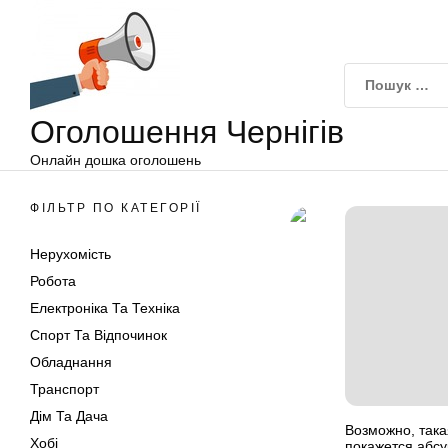
Оголошення
Перейти
Чернігів
до
вмісту
Оголошення Чернігів
Онлайн дошка оголошень
ФІЛЬТР ПО КАТЕГОРІЇ
Нерухомість
Робота
Електроніка Та Техніка
Спорт Та Відпочинок
Обладнання
Транспорт
Дім Та Дача
Возможно, така
Хобі
покажется абсу