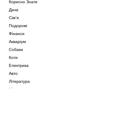
Корисно Знати
Дача
Сім'я
Подорожі
Фінанси
Акваріум
Собаки
Коти
Електрика
Авто
Література
Музика
Дозвілля
Кіно
Мапа сайту
Своїми Руками
Тварини
Авторське право © 202
Поради