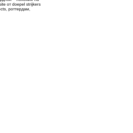
te от doepel strijkers
ects, роттердам,