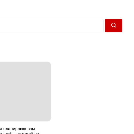
Пошук
я планировка вам
рдной – похожий на