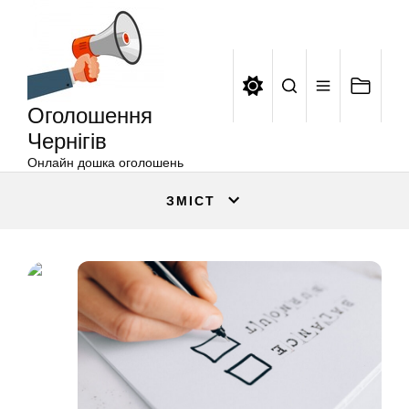
Оголошення
Перейти
Чернігів
до
вмісту
Оголошення
Чернігів
Онлайн дошка оголошень
ЗМІСТ