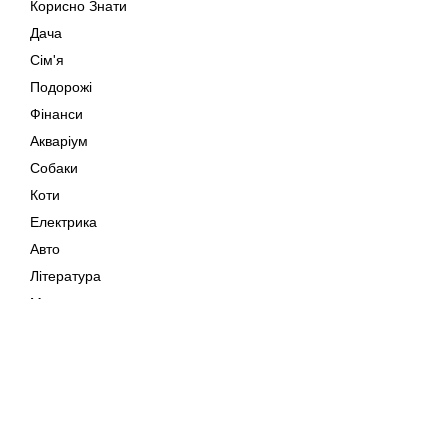
Корисно Знати
Дача
Сім'я
Подорожі
Фінанси
Акваріум
Собаки
Коти
Електрика
Авто
Література
Музика
Дозвілля
Кіно
Мапа сайту
Своїми Руками
Тварини
Авторське право © 202
Поради