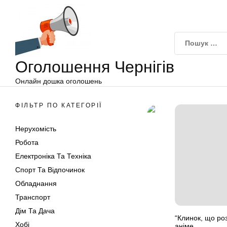
Оголошення
Перейти
Чернігів
до
вмісту
Оголошення Чернігів
Онлайн дошка оголошень
ФІЛЬТР ПО КАТЕГОРІЇ
Нерухомість
Робота
Електроніка Та Техніка
Спорт Та Відпочинок
Обладнання
Транспорт
Дім Та Дача
“Клинок, що роз
Хобі
аніме