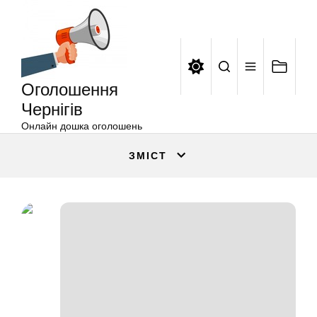
Оголошення
Перейти
Чернігів
до
вмісту
Оголошення
Чернігів
Онлайн дошка оголошень
ЗМІСТ