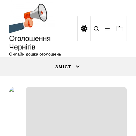
Оголошення
Перейти
Чернігів
до
вмісту
Оголошення
Чернігів
Онлайн дошка оголошень
ЗМІСТ