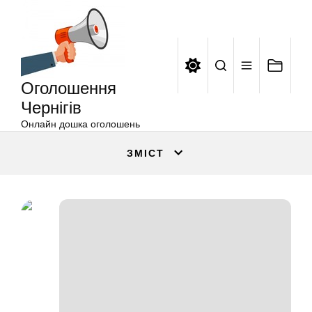
Оголошення
Перейти
Чернігів
до
вмісту
Оголошення
Чернігів
Онлайн дошка оголошень
ЗМІСТ