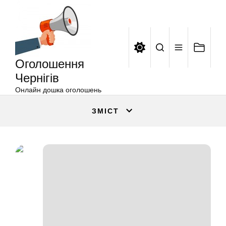
Оголошення
Перейти
Чернігів
до
вмісту
Оголошення
Чернігів
Онлайн дошка оголошень
ЗМІСТ