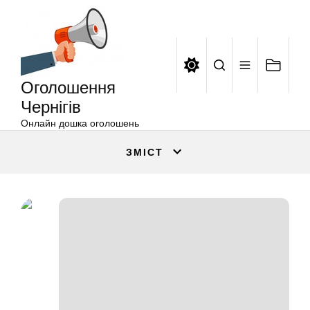
Оголошення
Перейти
Чернігів
до
вмісту
Оголошення
Чернігів
Онлайн дошка оголошень
ЗМІСТ