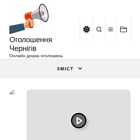
Оголошення
Перейти
Чернігів
до
вмісту
Оголошення
Чернігів
Онлайн дошка оголошень
ЗМІСТ