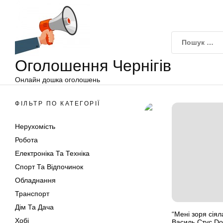
Оголошення
Перейти
Чернігів
до
вмісту
Оголошення Чернігів
Онлайн дошка оголошень
ФІЛЬТР ПО КАТЕГОРІЇ
Нерухомість
Робота
Електроніка Та Техніка
Спорт Та Відпочинок
Обладнання
Транспорт
Дім Та Дача
“Мені зоря сіял
Хобі
Василь Стус Dov