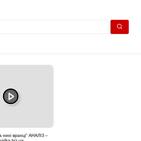
Пошук
а нині вранці” АНАЛІЗ –
idka.biz.ua