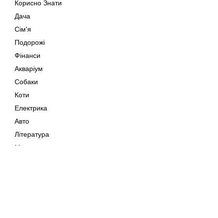
Корисно Знати
Дача
Сім'я
Подорожі
Фінанси
Акваріум
Собаки
Коти
Електрика
Авто
Література
Музика
Дозвілля
Кіно
Мапа сайту
Своїми Руками
Тварини
Авторське право © 202
Поради