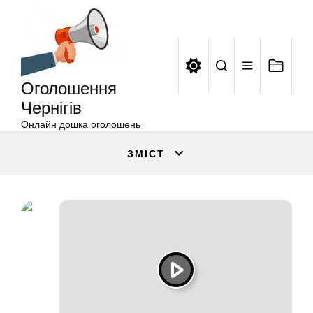
Оголошення
Перейти
Чернігів
до
вмісту
Оголошення
Чернігів
Онлайн дошка оголошень
ЗМІСТ