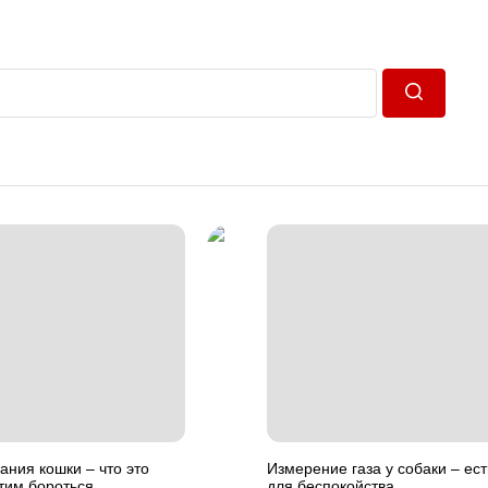
Пошук
ния кошки – что это
Измерение газа у собаки – ест
этим бороться.
для беспокойства