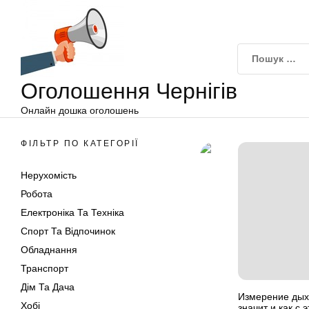
Оголошення
Перейти
Чернігів
до
вмісту
Оголошення Чернігів
Онлайн дошка оголошень
ФІЛЬТР ПО КАТЕГОРІЇ
Нерухомість
Робота
Електроніка Та Техніка
Спорт Та Відпочинок
Обладнання
Транспорт
Дім Та Дача
Измерение дыха
Хобі
значит и как с 