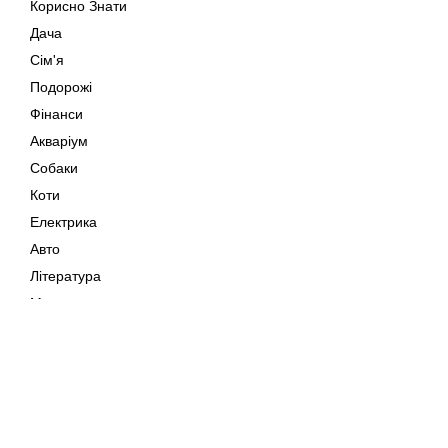
Корисно Знати
Дача
Сім'я
Подорожі
Фінанси
Акваріум
Собаки
Коти
Електрика
Авто
Література
Музика
Дозвілля
Кіно
Мапа сайту
Своїми Руками
Тварини
Авторське право © 202
Поради