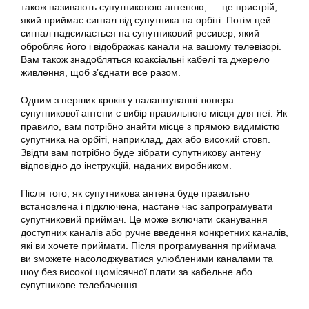
також називають супутниковою антеною, — це пристрій,
який приймає сигнал від супутника на орбіті. Потім цей
сигнал надсилається на супутниковий ресивер, який
обробляє його і відображає канали на вашому телевізорі.
Вам також знадобляться коаксіальні кабелі та джерело
живлення, щоб з’єднати все разом.
Одним з перших кроків у налаштуванні тюнера
супутникової антени є вибір правильного місця для неї. Як
правило, вам потрібно знайти місце з прямою видимістю
супутника на орбіті, наприклад, дах або високий стовп.
Звідти вам потрібно буде зібрати супутникову антену
відповідно до інструкцій, наданих виробником.
Після того, як супутникова антена буде правильно
встановлена і підключена, настане час запрограмувати
супутниковий приймач. Це може включати сканування
доступних каналів або ручне введення конкретних каналів,
які ви хочете приймати. Після програмування приймача
ви зможете насолоджуватися улюбленими каналами та
шоу без високої щомісячної плати за кабельне або
супутникове телебачення.