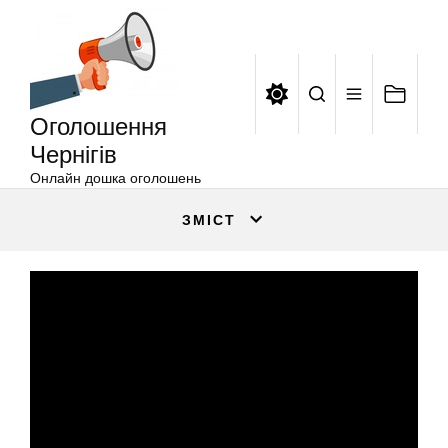
Оголошення
Перейти
Чернігів
до
вмісту
Оголошення
Чернігів
Онлайн дошка оголошень
ЗМІСТ