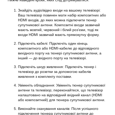
Нижче наведені кроки, яких слід дотримуватися:
Знайдіть аудіо/відео входи на вашому телевізорі:
Ваш телевізор повинен мати набір композитних або
HDMI входів, до яких можна підключити
тюнер
супутникової антени. Композитні входи зазвичай
мають жовтий, червоний і білий роз’єми, тоді як
входи HDMI зазвичай мають прямокутну форму.
Підключіть кабелі: Підключіть один кінець
композитного або HDMI-кабелю до відповідного
вихідного порту на тюнері
супутникової
антени, а
інший — до вхідного порту на телевізорі.
Підключіть шнур живлення: Підключіть тюнер і
телевізор до розетки за допомогою кабелів
живлення з комплекту поставки.
Увімкніть обладнання: Увімкніть тюнер супутникової
антени та телевізор; переконайтеся, що телевізор
налаштовано на відповідний вхідний канал (HDMI
або композитний) для тюнера супутникової антени.
Виконайте сканування каналів: Після успішного
підключення тюнера супутникової антени до