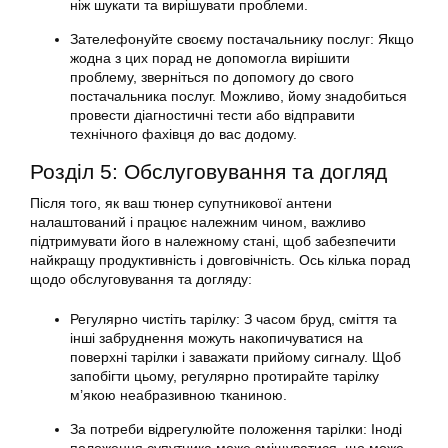
ніж шукати та вирішувати проблеми.
Зателефонуйте своєму постачальнику послуг: Якщо
жодна з цих порад не допомогла вирішити
проблему, зверніться по допомогу до свого
постачальника послуг. Можливо, йому знадобиться
провести діагностичні тести або відправити
технічного фахівця до вас додому.
Розділ 5: Обслуговування та догляд
Після того, як ваш
тюнер
супутникової антени
налаштований і працює належним чином, важливо
підтримувати його в належному стані, щоб забезпечити
найкращу продуктивність і довговічність. Ось кілька порад
щодо обслуговування та догляду:
Регулярно чистіть тарілку: З часом бруд, сміття та
інші забруднення можуть накопичуватися на
поверхні
тарілки
і заважати прийому сигналу. Щоб
запобігти цьому, регулярно протирайте тарілку
м’якою неабразивною тканиною.
За потреби відрегулюйте положення
тарілки
: Іноді