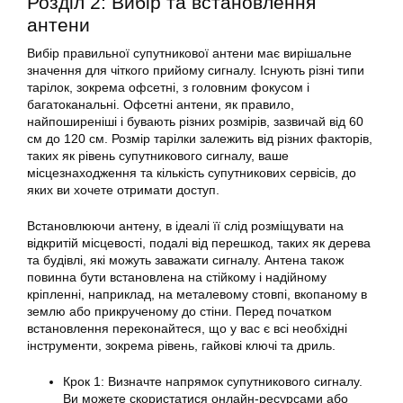
Розділ 2: Вибір та встановлення
антени
Вибір правильної
супутникової
антени має вирішальне
значення для чіткого прийому сигналу. Існують різні типи
тарілок, зокрема офсетні, з головним фокусом і
багатоканальні. Офсетні антени, як правило,
найпоширеніші і бувають різних розмірів, зазвичай від 60
см до 120 см. Розмір
тарілки
залежить від різних факторів,
таких як рівень супутникового сигналу, ваше
місцезнаходження та кількість супутникових сервісів, до
яких ви хочете отримати доступ.
Встановлюючи антену, в ідеалі її слід розміщувати на
відкритій місцевості, подалі від перешкод, таких як дерева
та будівлі, які можуть заважати сигналу. Антена також
повинна бути встановлена на стійкому і надійному
кріпленні, наприклад, на металевому стовпі, вкопаному в
землю або прикрученому до стіни. Перед початком
встановлення переконайтеся, що у вас є всі необхідні
інструменти, зокрема рівень, гайкові ключі та дриль.
Крок 1: Визначте напрямок супутникового сигналу.
Ви можете скористатися онлайн-ресурсами або