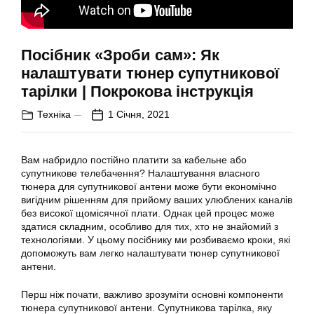
Посібник «Зроби сам»: Як
налаштувати тюнер супутникової
тарілки | Покрокова інструкція
Техніка
1 Січня, 2021
Вам набридло постійно платити за кабельне або
супутникове телебачення? Налаштування власного
тюнера для
супутникової
антени може бути економічно
вигідним рішенням для прийому ваших улюблених каналів
без високої щомісячної плати. Однак цей процес може
здатися складним, особливо для тих, хто не знайомий з
технологіями. У цьому посібнику ми розбиваємо кроки, які
допоможуть вам легко
налаштувати тюнер
супутникової
антени.
Перш ніж почати, важливо зрозуміти основні компоненти
тюнера
супутникової
антени. Супутникова тарілка, яку