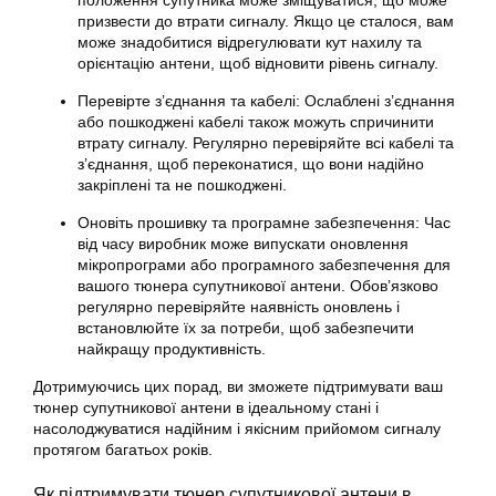
положення супутника може зміщуватися, що може
призвести до втрати сигналу. Якщо це сталося, вам
може знадобитися відрегулювати кут нахилу та
орієнтацію антени, щоб відновити рівень сигналу.
Перевірте з’єднання та кабелі: Ослаблені з’єднання
або пошкоджені кабелі також можуть спричинити
втрату сигналу. Регулярно перевіряйте всі кабелі та
з’єднання, щоб переконатися, що вони надійно
закріплені та не пошкоджені.
Оновіть прошивку та програмне забезпечення: Час
від часу виробник може випускати оновлення
мікропрограми або програмного забезпечення для
вашого тюнера супутникової антени. Обов’язково
регулярно перевіряйте наявність оновлень і
встановлюйте їх за потреби, щоб забезпечити
найкращу продуктивність.
Дотримуючись цих порад, ви зможете підтримувати ваш
тюнер
супутникової
антени в ідеальному стані і
насолоджуватися надійним і якісним прийомом сигналу
протягом багатьох років.
Як підтримувати
тюнер супутникової
антени в