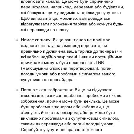
вловлювати канали. Це може бути спричинено
перешкодами, наприклад, деревами або будівлями,
які блокують пряму видимість
тарілки
до супутника.
Щоб виправити це, можливо, вам доведеться
відрегулювати положення
тарілки
або усунути будь-
які перешкоди на шляху.
Немає сигналу: Якщо ваш тюнер не приймає
жодного сигналу, насамперед перевірте, чи
правильно підключена ваша тарілка до тюнера і чи
всі кабелі надійно закріплені. Іншими потенційними
причинами можуть бути несправність LNB
(малошумний блоковий перетворювач), погані
погодні умови або проблеми з сигналом вашого
супутникового провайдера.
Погана якість зображення: Якщо ви відчуваєте
пікселізацію, зависання або інші проблеми з якістю
зображення, причин може бути декілька. Це може
бути проблема з тюнером або кабелями, що
з’єднують його з телевізором, або це може бути
викликано проблемами з супутниковим сигналом,
такими як перешкоди або погані погодні умови.
Спробуйте усунути несправності кожного