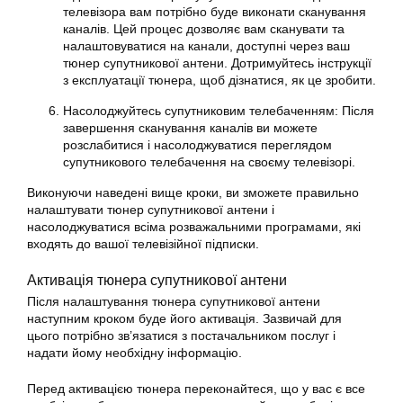
телевізора вам потрібно буде виконати сканування
каналів. Цей процес дозволяє вам сканувати та
налаштовуватися на канали, доступні через ваш
тюнер супутникової
антени. Дотримуйтесь інструкції
з експлуатації тюнера, щоб дізнатися, як це зробити.
Насолоджуйтесь супутниковим телебаченням: Після
завершення сканування каналів ви можете
розслабитися і насолоджуватися переглядом
супутникового телебачення на своєму телевізорі.
Виконуючи наведені вище кроки, ви зможете правильно
налаштувати тюнер
супутникової антени і
насолоджуватися всіма розважальними програмами, які
входять до вашої телевізійної підписки.
Активація тюнера супутникової антени
Після налаштування тюнера супутникової антени
наступним кроком буде його активація. Зазвичай для
цього потрібно зв’язатися з постачальником послуг і
надати йому необхідну інформацію.
Перед активацією тюнера переконайтеся, що у вас є все