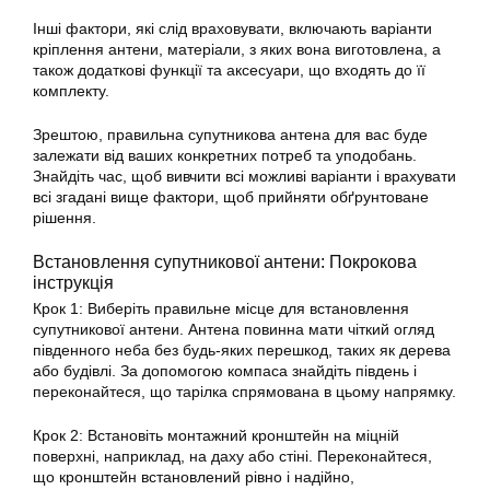
Інші фактори, які слід враховувати, включають варіанти
кріплення антени, матеріали, з яких вона виготовлена, а
також додаткові функції та аксесуари, що входять до її
комплекту.
Зрештою, правильна супутникова антена для вас буде
залежати від ваших конкретних потреб та уподобань.
Знайдіть час, щоб вивчити всі можливі варіанти і врахувати
всі згадані вище фактори, щоб прийняти обґрунтоване
рішення.
Встановлення супутникової антени:
Покрокова
інструкція
Крок 1: Виберіть правильне місце для встановлення
супутникової антени. Антена повинна мати чіткий огляд
південного неба без будь-яких перешкод, таких як дерева
або будівлі. За допомогою компаса знайдіть південь і
переконайтеся, що тарілка спрямована в цьому напрямку.
Крок 2: Встановіть монтажний кронштейн на міцній
поверхні, наприклад, на даху або стіні. Переконайтеся,
що кронштейн встановлений рівно і надійно,