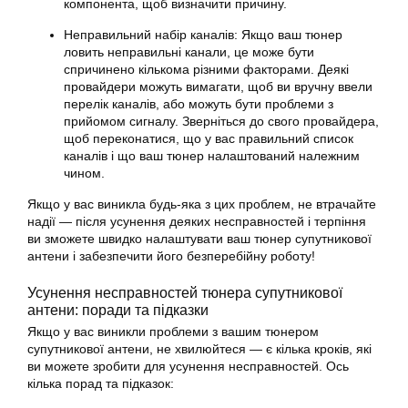
компонента, щоб визначити причину.
Неправильний набір каналів: Якщо ваш тюнер
ловить неправильні канали, це може бути
спричинено кількома різними факторами. Деякі
провайдери можуть вимагати, щоб ви вручну ввели
перелік каналів, або можуть бути проблеми з
прийомом сигналу. Зверніться до свого провайдера,
щоб переконатися, що у вас правильний список
каналів і що ваш
тюнер
налаштований належним
чином.
Якщо у вас виникла будь-яка з цих проблем, не втрачайте
надії — після усунення деяких несправностей і терпіння
ви зможете швидко
налаштувати
ваш тюнер супутникової
антени і забезпечити його безперебійну роботу!
Усунення несправностей тюнера супутникової
антени: поради та підказки
Якщо у вас виникли проблеми з вашим тюнером
супутникової антени, не хвилюйтеся — є кілька кроків, які
ви можете зробити для усунення несправностей. Ось
кілька порад та підказок: