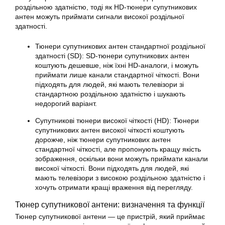
роздільною здатністю, тоді як HD-тюнери супутникових
антен можуть приймати сигнали високої роздільної
здатності.
Тюнери супутникових антен стандартної роздільної
здатності (SD): SD-тюнери супутникових антен
коштують дешевше, ніж їхні HD-аналоги, і можуть
приймати лише канали стандартної чіткості. Вони
підходять для людей, які мають телевізори зі
стандартною роздільною здатністю і шукають
недорогий варіант.
Супутникові тюнери високої чіткості (HD): Тюнери
супутникових антен високої чіткості коштують
дорожче, ніж тюнери супутникових антен
стандартної чіткості, але пропонують кращу якість
зображення, оскільки вони можуть приймати канали
високої чіткості. Вони підходять для людей, які
мають телевізори з високою роздільною здатністю і
хочуть отримати кращі враження від перегляду.
Тюнер
супутникової антени: визначення та функції
Тюнер
супутникової антени — це пристрій, який приймає