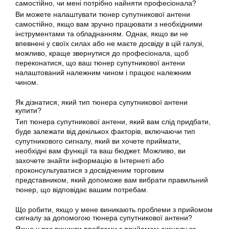
самостійно, чи мені потрібно найняти професіонала?
Ви можете
налаштувати
тюнер супутникової антени
самостійно, якщо вам зручно працювати з необхідними
інструментами та обладнанням. Однак, якщо ви не
впевнені у своїх силах або не маєте досвіду в цій галузі,
можливо, краще звернутися до професіонала, щоб
переконатися, що ваш
тюнер
супутникової антени
налаштований належним чином і працює належним
чином.
Як дізнатися, який тип тюнера
супутникової
антени
купити?
Тип тюнера
супутникової
антени, який вам слід придбати,
буде залежати від декількох факторів, включаючи тип
супутникового сигналу, який ви хочете приймати,
необхідні вам функції та ваш бюджет. Можливо, ви
захочете знайти інформацію в Інтернеті або
проконсультуватися з досвідченим торговим
представником, який допоможе вам вибрати правильний
тюнер
, що відповідає вашим потребам.
Що робити, якщо у мене виникають проблеми з прийомом
сигналу за допомогою тюнера супутникової антени?
Якщо у вас виникли проблеми з прийомом сигналу за