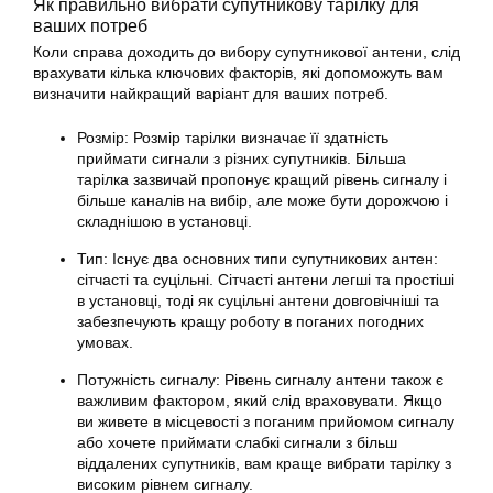
Як правильно вибрати супутникову тарілку для
ваших потреб
Коли справа доходить до вибору супутникової антени, слід
врахувати кілька ключових факторів, які допоможуть вам
визначити найкращий варіант для ваших потреб.
Розмір: Розмір
тарілки
визначає її здатність
приймати сигнали з різних супутників. Більша
тарілка зазвичай пропонує кращий рівень сигналу і
більше каналів на вибір, але може бути дорожчою і
складнішою в установці.
Тип: Існує два основних типи супутникових антен:
сітчасті та суцільні. Сітчасті антени легші та простіші
в установці, тоді як суцільні антени довговічніші та
забезпечують кращу роботу в поганих погодних
умовах.
Потужність сигналу: Рівень сигналу антени також є
важливим фактором, який слід враховувати. Якщо
ви живете в місцевості з поганим прийомом сигналу
або хочете приймати слабкі сигнали з більш
віддалених супутників, вам краще вибрати тарілку з
високим рівнем сигналу.