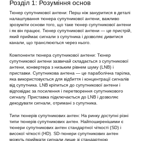
Розділ 1: Розуміння основ
Тюнер
супутникової антени: Перш ніж зануритися в деталі
налаштування тюнера
супутникової
антени, важливо
зрозуміти основи того, що таке тюнер супутникової антени
і як він працює.
Тюнер супутникової
антени — це пристрій,
який приймає сигнали з супутника і дозволяє дивитися
канали, що транслюються через нього.
Компоненти тюнера супутникової антени:
Тюнер
супутникової
антени зазвичай складається з супутникової
антени, конвертера з низьким рівнем шуму (LNB) і
приставки. Супутникова антена — це параболічна тарілка,
яка використовується для відбиття і концентрації сигналів
від супутника. LNB кріпиться до
супутникової
антени і
відповідає за посилення і перетворення супутникового
сигналу. Приставка підключається до LNB і дозволяє
декодувати сигнали, отримані з супутника.
Типи тюнерів супутникових антен: На ринку доступні різні
типи тюнерів супутникових антен. Найпоширенішими є
тюнери супутникових антен стандартної чіткості (SD) і
високої чіткості (HD). SD-тюнери супутникових антен
можуть приймати сигнали лише зі стандартною