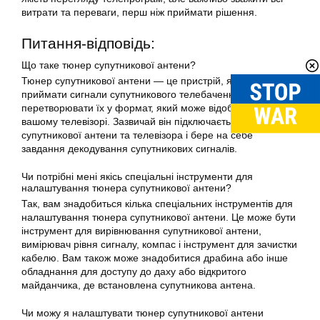
витрати та переваги, перш ніж приймати рішення.
Питання-відповідь:
Що таке
тюнер
супутникової антени?
Тюнер
супутникової
антени — це пристрій, який дозволяє
приймати сигнали супутникового телебачення і
перетворювати їх у формат, який може відображатися на
вашому телевізорі. Зазвичай він підключається до
супутникової антени та телевізора і бере на себе
завдання декодування супутникових сигналів.
Чи потрібні мені якісь спеціальні інструменти для
налаштування тюнера супутникової антени?
Так, вам знадобиться кілька спеціальних інструментів для
налаштування тюнера
супутникової
антени. Це може бути
інструмент для вирівнювання супутникової антени,
вимірювач рівня сигналу, компас і інструмент для зачистки
кабелю. Вам також може знадобитися драбина або інше
обладнання для доступу до даху або відкритого
майданчика, де встановлена супутникова антена.
Чи можу я
налаштувати тюнер
супутникової антени