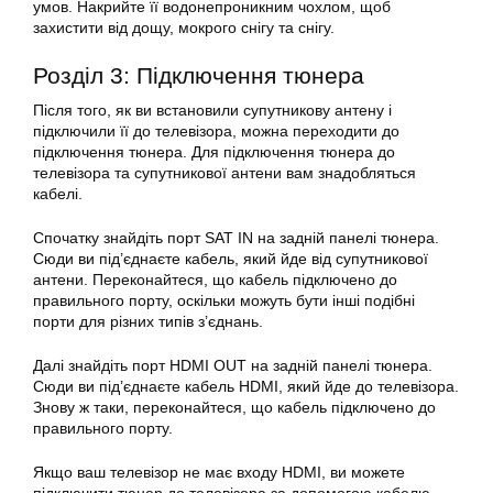
умов. Накрийте її водонепроникним чохлом, щоб
захистити від дощу, мокрого снігу та снігу.
Розділ 3: Підключення тюнера
Після того, як ви встановили супутникову антену і
підключили її до телевізора, можна переходити до
підключення тюнера. Для підключення тюнера до
телевізора та супутникової антени вам знадобляться
кабелі.
Спочатку знайдіть порт SAT IN на задній панелі тюнера.
Сюди ви під’єднаєте кабель, який йде від
супутникової
антени. Переконайтеся, що кабель підключено до
правильного порту, оскільки можуть бути інші подібні
порти для різних типів з’єднань.
Далі знайдіть порт HDMI OUT на задній панелі тюнера.
Сюди ви під’єднаєте кабель HDMI, який йде до телевізора.
Знову ж таки, переконайтеся, що кабель підключено до
правильного порту.
Якщо ваш телевізор не має входу HDMI, ви можете