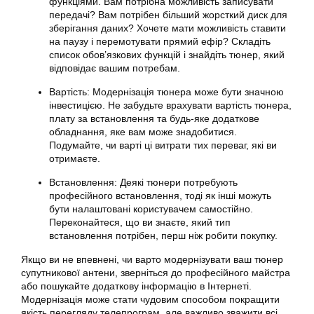
функціями. Вам потрібна можливість записувати
передачі? Вам потрібен більший жорсткий диск для
зберігання даних? Хочете мати можливість ставити
на паузу і перемотувати прямий ефір? Складіть
список обов’язкових функцій і знайдіть
тюнер
, який
відповідає вашим потребам.
Вартість: Модернізація тюнера може бути значною
інвестицією. Не забудьте врахувати вартість тюнера,
плату за встановлення та будь-яке додаткове
обладнання, яке вам може знадобитися.
Подумайте, чи варті ці витрати тих переваг, які ви
отримаєте.
Встановлення: Деякі тюнери потребують
професійного встановлення, тоді як інші можуть
бути налаштовані користувачем самостійно.
Переконайтеся, що ви знаєте, який тип
встановлення потрібен, перш ніж робити покупку.
Якщо ви не впевнені, чи варто модернізувати ваш
тюнер
супутникової антени, зверніться до професійного майстра
або пошукайте додаткову інформацію в Інтернеті.
Модернізація може стати чудовим способом покращити
якість перегляду телепрограм, але важливо зважити всі