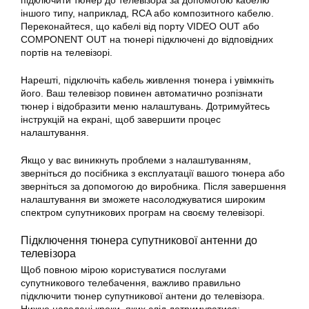
підключити тюнер до телевізора за допомогою кабелю
іншого типу, наприклад, RCA або композитного кабелю.
Переконайтеся, що кабелі від порту VIDEO OUT або
COMPONENT OUT на тюнері підключені до відповідних
портів на телевізорі.
Нарешті, підключіть кабель живлення тюнера і увімкніть
його. Ваш телевізор повинен автоматично розпізнати
тюнер і відобразити меню налаштувань. Дотримуйтесь
інструкцій на екрані, щоб завершити процес
налаштування.
Якщо у вас виникнуть проблеми з налаштуванням,
зверніться до посібника з експлуатації вашого тюнера або
зверніться за допомогою до виробника. Після завершення
налаштування ви зможете насолоджуватися широким
спектром супутникових програм на своєму телевізорі.
Підключення тюнера
супутникової
антенни до
телевізора
Щоб повною мірою користуватися послугами
супутникового телебачення, важливо правильно
підключити
тюнер супутникової
антени до телевізора.