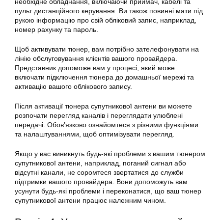
необхідне обладнання, включаючи приймач, кабелі та
пульт дистанційного керування. Ви також повинні мати під
рукою інформацію про свій обліковий запис, наприклад,
номер рахунку та пароль.
Щоб активувати
тюнер
, вам потрібно зателефонувати на
лінію обслуговування клієнтів вашого провайдера.
Представник допоможе вам у процесі, який може
включати підключення тюнера до домашньої мережі та
активацію вашого облікового запису.
Після активації тюнера
супутникової
антени ви можете
розпочати перегляд каналів і переглядати улюблені
передачі. Обов’язково ознайомтеся з різними функціями
та налаштуваннями, щоб оптимізувати перегляд.
Якщо у вас виникнуть будь-які проблеми з вашим тюнером
супутникової
антени, наприклад, поганий сигнал або
відсутні канали, не соромтеся звертатися до служби
підтримки вашого провайдера. Вони допоможуть вам
усунути будь-які проблеми і переконатися, що ваш
тюнер
супутникової антени працює належним чином.