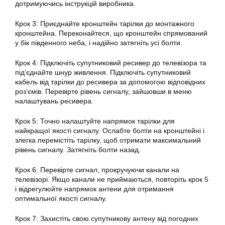
дотримуючись інструкцій виробника.
Крок 3: Приєднайте кронштейн
тарілки
до монтажного
кронштейна. Переконайтеся, що кронштейн спрямований
у бік південного неба, і надійно затягніть усі болти.
Крок 4: Підключіть супутниковий ресивер до телевізора та
під’єднайте шнур живлення. Підключіть супутниковий
кабель від
тарілки
до ресивера за допомогою відповідних
роз’ємів. Перевірте рівень сигналу, зайшовши в меню
налаштувань ресивера.
Крок 5: Точно налаштуйте напрямок
тарілки
для
найкращої якості сигналу. Ослабте болти на кронштейні і
злегка перемістіть тарілку, щоб отримати максимальний
рівень сигналу. Затягніть болти назад.
Крок 6: Перевірте сигнал, прокручуючи канали на
телевізорі. Якщо канали не приймаються, повторіть крок 5
і відрегулюйте напрямок антени для отримання
оптимальної якості сигналу.
Крок 7: Захистіть свою супутникову антену від погодних