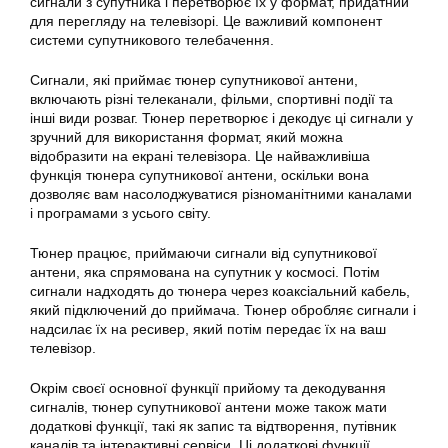
сигнали з супутника і перетворює їх у формат, придатний
для перегляду на телевізорі. Це важливий компонент
системи супутникового телебачення.
Сигнали, які приймає тюнер
супутникової
антени,
включають різні телеканали, фільми, спортивні події та
інші види розваг.
Тюнер
перетворює і декодує ці сигнали у
зручний для використання формат, який можна
відобразити на екрані телевізора. Це найважливіша
функція тюнера
супутникової
антени, оскільки вона
дозволяє вам насолоджуватися різноманітними каналами
і програмами з усього світу.
Тюнер
працює, приймаючи сигнали від супутникової
антени, яка спрямована на супутник у космосі. Потім
сигнали надходять до тюнера через коаксіальний кабель,
який підключений до приймача.
Тюнер
обробляє сигнали і
надсилає їх на ресивер, який потім передає їх на ваш
телевізор.
Окрім своєї основної функції прийому та декодування
сигналів,
тюнер
супутникової антени може також мати
додаткові функції, такі як запис та відтворення, путівник
каналів та інтерактивні сервіси. Ці додаткові функції