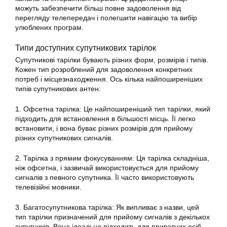
можуть забезпечити більш повне задоволення від
перегляду телепередач і полегшити навігацію та вибір
улюблених програм.
Типи доступних супутникових тарілок
Супутникові
тарілки
бувають різних форм, розмірів і типів.
Кожен тип розроблений для задоволення конкретних
потреб і місцезнаходження. Ось кілька найпоширеніших
типів супутникових антен:
1. Офсетна тарілка: Це найпоширеніший тип
тарілки
, який
підходить для встановлення в більшості місць. Її легко
встановити, і вона буває різних розмірів для прийому
різних супутникових сигналів.
2. Тарілка з прямим фокусуванням: Ця тарілка складніша,
ніж офсетна, і зазвичай використовується для прийому
сигналів з певного супутника. Її часто використовують
телевізійні мовники.
3. Багатосупутникова тарілка: Як випливає з назви, цей
тип
тарілки
призначений для прийому сигналів з декількох
супутників. Вона ідеально підходить для приватних осіб