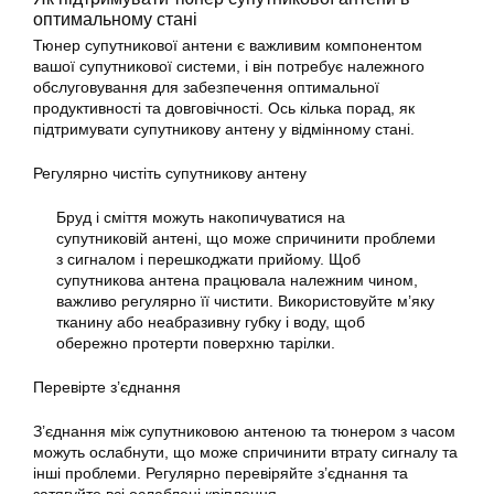
оптимальному стані
Тюнер супутникової
антени є важливим компонентом
вашої супутникової системи, і він потребує належного
обслуговування для забезпечення оптимальної
продуктивності та довговічності. Ось кілька порад, як
підтримувати супутникову антену у відмінному стані.
Регулярно чистіть супутникову антену
Бруд і сміття можуть накопичуватися на
супутниковій антені, що може спричинити проблеми
з сигналом і перешкоджати прийому. Щоб
супутникова антена працювала належним чином,
важливо регулярно її чистити. Використовуйте м’яку
тканину або неабразивну губку і воду, щоб
обережно протерти поверхню
тарілки
.
Перевірте з’єднання
З’єднання між супутниковою антеною та тюнером з часом
можуть ослабнути, що може спричинити втрату сигналу та
інші проблеми. Регулярно перевіряйте з’єднання та