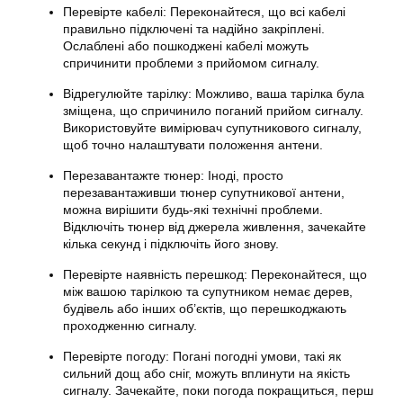
Перевірте кабелі: Переконайтеся, що всі кабелі
правильно підключені та надійно закріплені.
Ослаблені або пошкоджені кабелі можуть
спричинити проблеми з прийомом сигналу.
Відрегулюйте тарілку: Можливо, ваша тарілка була
зміщена, що спричинило поганий прийом сигналу.
Використовуйте вимірювач супутникового сигналу,
щоб точно
налаштувати
положення антени.
Перезавантажте тюнер: Іноді, просто
перезавантаживши
тюнер супутникової
антени,
можна вирішити будь-які технічні проблеми.
Відключіть тюнер від джерела живлення, зачекайте
кілька секунд і підключіть його знову.
Перевірте наявність перешкод: Переконайтеся, що
між вашою тарілкою та супутником немає дерев,
будівель або інших об’єктів, що перешкоджають
проходженню сигналу.
Перевірте погоду: Погані погодні умови, такі як
сильний дощ або сніг, можуть вплинути на якість
сигналу. Зачекайте, поки погода покращиться, перш