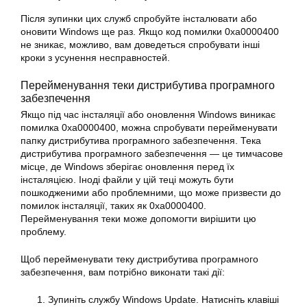
Після зупинки цих служб спробуйте інсталювати або
оновити Windows ще раз. Якщо код помилки
0xa0000400
не зникає, можливо, вам доведеться спробувати інші
кроки з усунення несправностей.
Перейменування теки дистрибутива програмного
забезпечення
Якщо під час інсталяції або
оновлення Windows
виникає
помилка 0xa0000400, можна спробувати перейменувати
папку дистрибутива програмного забезпечення. Тека
дистрибутива програмного забезпечення — це тимчасове
місце, де Windows зберігає
оновлення
перед їх
інсталяцією. Іноді файли у цій теці можуть бути
пошкодженими або проблемними, що може призвести до
помилок інсталяції, таких як 0xa0000400.
Перейменування теки може допомогти вирішити цю
проблему.
Щоб перейменувати теку дистрибутива програмного
забезпечення, вам потрібно виконати такі дії:
Зупиніть службу
Windows
Update. Натисніть клавіші