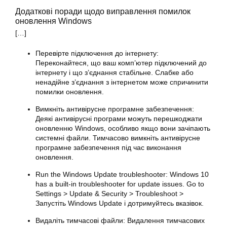
Додаткові поради щодо виправлення помилок
оновлення Windows
[…]
Перевірте підключення до інтернету:
Переконайтеся, що ваш комп’ютер підключений до
інтернету і що з’єднання стабільне. Слабке або
ненадійне з’єднання з інтернетом може спричинити
помилки
оновлення
.
Вимкніть антивірусне програмне забезпечення:
Деякі антивірусні програми можуть перешкоджати
оновленню Windows, особливо якщо вони зачіпають
системні файли. Тимчасово вимкніть антивірусне
програмне забезпечення під час виконання
оновлення.
Run the Windows Update troubleshooter: Windows 10
has a built-in troubleshooter for update issues. Go to
Settings > Update & Security > Troubleshoot >
Запустіть Windows Update і дотримуйтесь вказівок.
Видаліть тимчасові файли: Видалення тимчасових