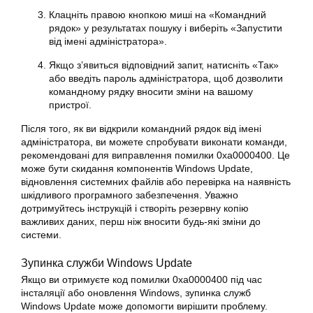
Клацніть правою кнопкою миші на «Командний
рядок» у результатах пошуку і виберіть «Запустити
від імені адміністратора».
Якщо з’явиться відповідний запит, натисніть «Так»
або введіть пароль адміністратора, щоб дозволити
командному рядку вносити зміни на вашому
пристрої.
Після того, як ви відкрили командний рядок від імені
адміністратора, ви можете спробувати виконати команди,
рекомендовані для виправлення помилки
0xa0000400
. Це
може бути скидання компонентів Windows Update,
відновлення системних файлів або перевірка на наявність
шкідливого програмного забезпечення. Уважно
дотримуйтесь інструкцій і створіть резервну копію
важливих даних, перш ніж вносити будь-які зміни до
системи.
Зупинка служби
Windows
Update
Якщо ви отримуєте код помилки
0xa0000400
під час
інсталяції або оновлення Windows, зупинка служб
Windows Update може допомогти вирішити проблему.