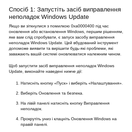
Спосіб 1: Запустіть засіб виправлення
неполадок Windows Update
Якщо ви зіткнулися з помилкою
0xa0000400
під час
оновлення
або
встановлення
Windows, першим рішенням,
яке вам слід спробувати, є запуск засобу виправлення
неполадок Windows Update. Цей вбудований інструмент
допоможе виявити та вирішити будь-які проблеми, які
заважають вашій системі оновлюватися належним чином.
Щоб запустити засіб виправлення неполадок Windows
Update, виконайте наведені нижче дії:
Натисніть кнопку «Пуск» і виберіть «Налаштування».
Виберіть
Оновлення
та безпека.
На лівій панелі натисніть кнопку Виправлення
неполадок.
Прокрутіть униз і клацніть
Оновлення Windows
на
правій панелі.