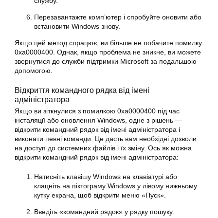
службу.
Перезавантажте комп’ютер і спробуйте оновити або
встановити Windows знову.
Якщо цей метод спрацює, ви більше не побачите помилку
0xa0000400
. Однак, якщо проблема не зникне, ви можете
звернутися до служби підтримки Microsoft за подальшою
допомогою.
Відкриття командного рядка від імені
адміністратора
Якщо ви зіткнулися з помилкою 0xa0000400 під час
інсталяції або
оновлення
Windows, одне з рішень —
відкрити командний рядок від імені адміністратора і
виконати певні команди. Це дасть вам необхідні дозволи
на доступ до системних файлів і їх зміну. Ось як можна
відкрити командний рядок від імені адміністратора:
Натисніть клавішу Windows на клавіатурі або
клацніть на піктограму Windows у лівому нижньому
кутку екрана, щоб відкрити меню «Пуск».
Введіть «командний рядок» у рядку пошуку.