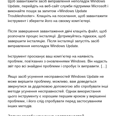
Щоб завантажити засіб виправлення неполадок Windows
Update, перейдіть на веб-сайт служби підтримки Microsoft і
виконайте пошук за запитом «Windows Update
Troubleshooter». Клацніть на посилання, щоб завантажити
інструмент і зберегти його на своєму комп’ютері.
Після завершення завантаження двічі клацніть файл, щоб
розпочати процес інсталяції. Дотримуйтесь підказок, щоб
завершити інсталяцію. Після інсталяції запустіть засіб
виправлення неполадок Windows Update.
Інструмент просканує ваш комп’ютер на наявність
проблем, пов’язаних з оновленнями Windows. Він надасть
звіт про всі знайдені проблеми і спробує їх
виправити
. […]
Якщо засіб усунення несправностей Windows Update не
може вирішити проблему, можливо, вам доведеться
звернутися за додатковою допомогою або спробувати інші
методи усунення несправностей. Однак використання
цього інструменту є хорошим першим кроком у вирішенні
проблеми, і його слід спробувати перед застосуванням
інших методів.