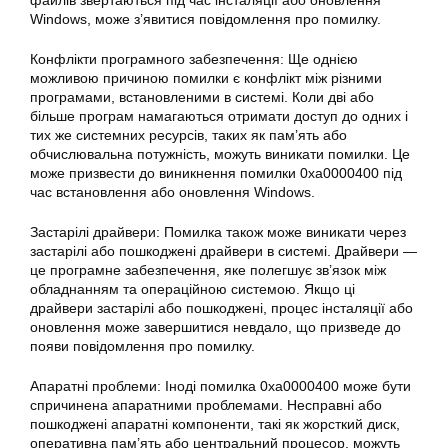
файлів звертаються під час інсталяції або оновлення
Windows, може з’явитися повідомлення про
помилку
.
Конфлікти програмного забезпечення: Ще однією
можливою причиною помилки є конфлікт між різними
програмами, встановленими в системі. Коли дві або
більше програм намагаються отримати доступ до одних і
тих же системних ресурсів, таких як пам’ять або
обчислювальна потужність, можуть виникати помилки. Це
може призвести до виникнення помилки 0xa0000400 під
час
встановлення
або оновлення
Windows
.
Застарілі драйвери: Помилка також може виникати через
застарілі або пошкоджені драйвери в системі. Драйвери —
це програмне забезпечення, яке полегшує зв’язок між
обладнанням та операційною системою. Якщо ці
драйвери застарілі або пошкоджені, процес інсталяції або
оновлення може завершитися невдало, що призведе до
появи повідомлення про
помилку
.
Апаратні проблеми: Іноді помилка
0xa0000400
може бути
спричинена апаратними проблемами. Несправні або
пошкоджені апаратні компоненти, такі як жорсткий диск,
оперативна пам’ять або центральний процесор, можуть