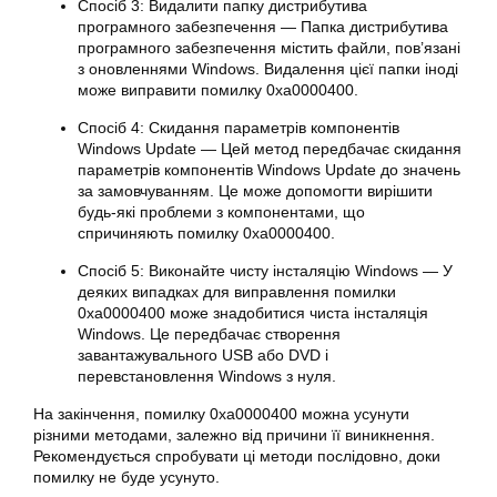
Спосіб 3: Видалити папку дистрибутива
програмного забезпечення — Папка дистрибутива
програмного забезпечення містить файли, пов’язані
з оновленнями
Windows
. Видалення цієї папки іноді
може
виправити помилку
0xa0000400.
Спосіб 4: Скидання параметрів компонентів
Windows Update — Цей метод передбачає скидання
параметрів компонентів Windows Update до значень
за замовчуванням. Це може допомогти вирішити
будь-які проблеми з компонентами, що
спричиняють помилку 0xa0000400.
Спосіб 5: Виконайте чисту інсталяцію Windows — У
деяких випадках для виправлення помилки
0xa0000400 може знадобитися чиста інсталяція
Windows. Це передбачає створення
завантажувального USB або DVD і
перевстановлення Windows з нуля.
На закінчення,
помилку
0xa0000400 можна усунути
різними методами, залежно від причини її виникнення.
Рекомендується спробувати ці методи послідовно, доки
помилку
не буде усунуто.