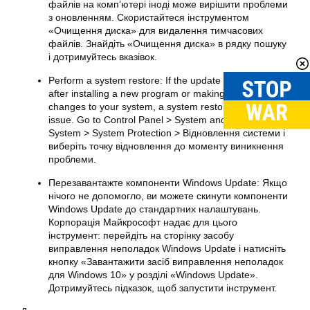
файлів на комп’ютері іноді може вирішити проблеми
з оновленням. Скористайтеся інструментом
«Очищення диска» для видалення тимчасових
файлів. Знайдіть «Очищення диска» в рядку пошуку
і дотримуйтесь вказівок.
Perform a system restore: If the update error occurred
after installing a new program or making significant
changes to your system, a system restore may fix the
issue. Go to Control Panel > System and Security >
System > System Protection > Відновлення системи і
виберіть точку відновлення до моменту виникнення
проблеми.
Перезавантажте компоненти Windows Update: Якщо
нічого не допомогло, ви можете скинути компоненти
Windows Update до стандартних налаштувань.
Корпорація Майкрософт надає для цього
інструмент: перейдіть на сторінку засобу
виправлення неполадок Windows Update і натисніть
кнопку «Завантажити засіб виправлення неполадок
для Windows 10» у розділі «Windows Update».
Дотримуйтесь підказок, щоб запустити інструмент.