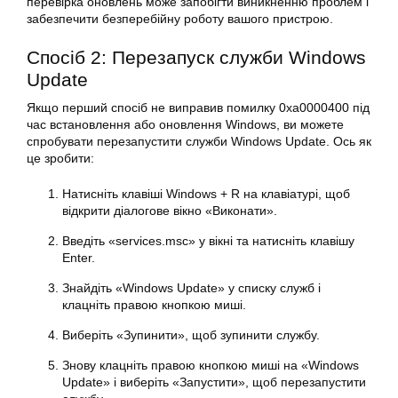
перевірка оновлень може запобігти виникненню проблем і
забезпечити безперебійну роботу вашого пристрою.
Спосіб 2: Перезапуск служби Windows
Update
Якщо перший спосіб не виправив
помилку
0xa0000400 під
час
встановлення
або
оновлення
Windows, ви можете
спробувати перезапустити служби Windows Update. Ось як
це зробити:
Натисніть клавіші Windows + R на клавіатурі, щоб
відкрити діалогове вікно «Виконати».
Введіть «services.msc» у вікні та натисніть клавішу
Enter.
Знайдіть «Windows Update» у списку служб і
клацніть правою кнопкою миші.
Виберіть «Зупинити», щоб зупинити службу.
Знову клацніть правою кнопкою миші на «Windows
Update» і виберіть «Запустити», щоб перезапустити