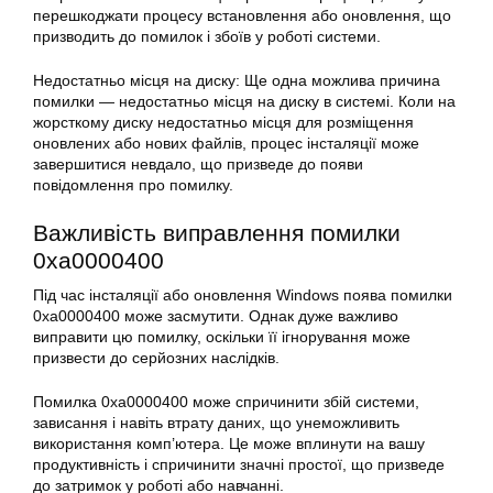
перешкоджати процесу
встановлення
або оновлення, що
призводить до помилок і збоїв у роботі системи.
Недостатньо місця на диску: Ще одна можлива причина
помилки — недостатньо місця на диску в системі. Коли на
жорсткому диску недостатньо місця для розміщення
оновлених або нових файлів, процес інсталяції може
завершитися невдало, що призведе до появи
повідомлення про
помилку
.
Важливість виправлення помилки
0xa0000400
Під час інсталяції або
оновлення Windows
поява помилки
0xa0000400 може засмутити. Однак дуже важливо
виправити цю помилку, оскільки її ігнорування може
призвести до серйозних наслідків.
Помилка 0xa0000400 може спричинити збій системи,
зависання і навіть втрату даних, що унеможливить
використання комп’ютера. Це може вплинути на вашу
продуктивність і спричинити значні простої, що призведе
до затримок у роботі або навчанні.