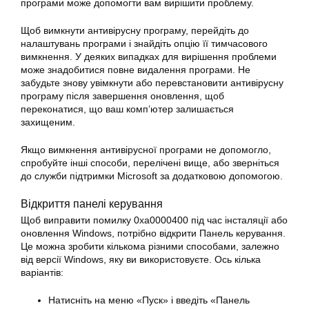
програми може допомогти вам вирішити проблему.
Щоб вимкнути антивірусну програму, перейдіть до
налаштувань програми і знайдіть опцію її тимчасового
вимкнення. У деяких випадках для вирішення проблеми
може знадобитися повне видалення програми. Не
забудьте знову увімкнути або перевстановити антивірусну
програму після завершення оновлення, щоб
переконатися, що ваш комп’ютер залишається
захищеним.
Якщо вимкнення антивірусної програми не допомогло,
спробуйте інші способи, перелічені вище, або зверніться
до служби підтримки Microsoft за додатковою допомогою.
Відкриття панелі керування
Щоб
виправити
помилку 0xa0000400 під час інсталяції або
оновлення Windows, потрібно відкрити Панель керування.
Це можна зробити кількома різними способами, залежно
від версії Windows, яку ви використовуєте. Ось кілька
варіантів:
Натисніть на меню «Пуск» і введіть «Панель