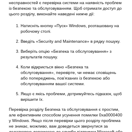
несправностей є перевірка системи на наявність проблем
із безпекою та обслуговуванням. Щоб отримати доступ до
цього розділу, виконайте наведені нижче дії:
Натисніть кнопку «Пуск» Windows, розташовану на
робочому столі.
Введіть «Security and Maintenance» в рядку пошуку.
Виберіть опцію «Безпека та обслуговування» з
результатів пошуку.
Коли відкриється вікно «Безпека та
обслуговування», перевірте, чи немає сповіщень
або попереджень, пов’язаних із безпекою або
обслуговуванням вашої системи.
Якщо є якісь проблеми, дотримуйтесь підказок, щоб
вирішити їх.
Перевірка розділу Безпека та обслуговування є простим,
але ефективним способом усунення помилки 0xa0000400
у Windows. Якщо після перевірки цього розділу проблема
не зникає, можливо, вам доведеться звернутися за
додатковою допомогою до служби підтримки Microsoft або