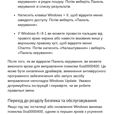
керування» в рядок пошуку. Потім виберіть Панель
керування зі списку результатів.
Натисніть клавіші
Windows
+ X, щоб відкрити меню
швидкого доступу. Потім виберіть «Панель
керування».
У Windows 8 і 8.1 ви можете провести пальцем від
правого краю екрана або навести вказівник миші у
верхньому правому куті, щоб відкрити меню
Charms. Потім натисніть «Налаштування» і виберіть
«Панель керування».
Після того, як ви відкрили Панель керування, ви можете
виконати кроки для виправлення помилки 0xa0000400. Це
може бути
оновлення
драйверів, вимкнення антивірусного
програмного забезпечення або запуск засобу
виправлення неполадок Windows Update. Уважно
дотримуйтесь інструкцій і перевірте, чи ви робите
правильні зміни.
Перехід до розділу Безпека та обслуговування
Якщо під час інсталяції або оновлення Windows виникає
помилка 0xa0000400, одним із перших кроків з усунення