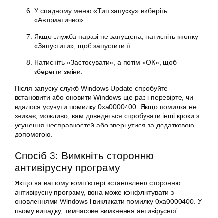
У спадному меню «Тип запуску» виберіть
«Автоматично».
Якщо служба наразі не запущена, натисніть кнопку
«Запустити», щоб запустити її.
Натисніть «Застосувати», а потім «ОК», щоб
зберегти зміни.
Після запуску служб Windows Update спробуйте
встановити або оновити
Windows
ще раз і перевірте, чи
вдалося усунути
помилку
0xa0000400. Якщо помилка не
зникає, можливо, вам доведеться спробувати інші кроки з
усунення несправностей або звернутися за додатковою
допомогою.
Спосіб 3: Вимкніть сторонню
антивірусну програму
Якщо на вашому комп’ютері встановлено сторонню
антивірусну програму, вона може конфліктувати з
оновленнями
Windows
і викликати
помилку
0xa0000400. У
цьому випадку, тимчасове вимкнення антивірусної