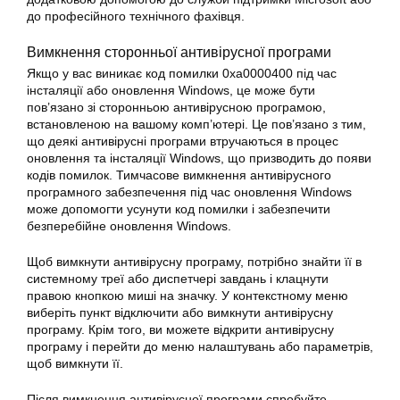
до професійного технічного фахівця.
Вимкнення сторонньої антивірусної програми
Якщо у вас виникає код помилки
0xa0000400
під час
інсталяції або оновлення Windows, це може бути
пов’язано зі сторонньою антивірусною програмою,
встановленою на вашому комп’ютері. Це пов’язано з тим,
що деякі антивірусні програми втручаються в процес
оновлення
та інсталяції Windows, що призводить до появи
кодів помилок. Тимчасове вимкнення антивірусного
програмного забезпечення під час
оновлення Windows
може допомогти усунути код помилки і забезпечити
безперебійне
оновлення
Windows.
Щоб вимкнути антивірусну програму, потрібно знайти її в
системному треї або диспетчері завдань і клацнути
правою кнопкою миші на значку. У контекстному меню
виберіть пункт відключити або вимкнути антивірусну
програму. Крім того, ви можете відкрити антивірусну
програму і перейти до меню налаштувань або параметрів,
щоб вимкнути її.
Після вимкнення антивірусної програми спробуйте