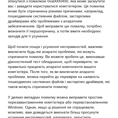
зіткнутися з помилкою 0xa0000400, яка може засмутити
вас і завадити користуватися комп’ютером. Ця помилка
може бути спричинена різними причинами, наприклад,
пошкодженим системним файлом, застарілими
драйверами або проблемами з апаратним
забезпеченням. Щоб
виправити
цю
помилку
, потрібно
визначити її першопричину, а потім вжити необхідних
заходів для її усунення.
Щоб почати пошук і усунення несправностей, важливо
виключити будь-які апаратні проблеми, які можуть
спричинити
помилку
. Ви можете зробити це, виконавши
діагностичний тест обладнання, щоб перевірити, чи
правильно працюють апаратні компоненти вашого
комп’ютера. Після того, як ви виключили апаратні
проблеми, можна перейти до перевірки на наявність
пошкоджених системних файлів і застарілих драйверів, які
також можуть спричинити помилку.
У деяких випадках
помилку
можна
виправити
простим
перезавантаженням комп’ютера або перевстановленням
Windows. Однак, якщо ці рішення не спрацювали,
можливо, вам доведеться виконати більш просунуте
усунення несправностей, наприклад, запустити