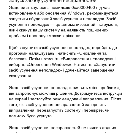
Запуск засобу усунення несправностей
Якщо ви зіткнулися з помилкою 0xa0000400 під час
встановлення
або
оновлення
Windows, рекомендується
запустити вбудований засіб усунення неполадок. Засіб
усунення неполадок — це автоматизований інструмент,
який сканує вашу систему на наявність поширених
проблем і пропонує можливі рішення.
Щоб запустити засіб усунення неполадок, перейдіть до
програми налаштувань і натисніть «
Оновлення
та
безпека». Потім натисніть «Виправлення неполадок» і
виберіть «Оновлення Windows». Натисніть «Запустити
засіб усунення неполадок» і дочекайтеся завершення
сканування.
Якщо засіб усунення неполадок виявить якісь проблеми,
він запропонує можливі рішення. Дотримуйтесь інструкцій
на екрані і застосуйте рекомендовані виправлення. Після
того, як засіб усунення несправностей завершить
виправлення, перезапустіть систему і перевірте, чи
помилку було усунуто.
Якщо засіб усунення несправностей не виявив жодних