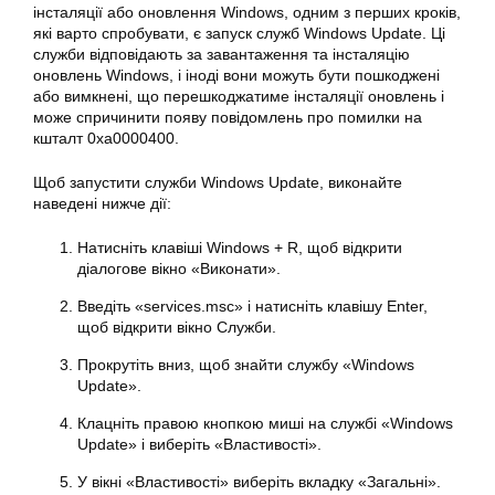
інсталяції або оновлення Windows, одним з перших кроків,
які варто спробувати, є запуск служб Windows Update. Ці
служби відповідають за завантаження та інсталяцію
оновлень Windows, і іноді вони можуть бути пошкоджені
або вимкнені, що перешкоджатиме інсталяції оновлень і
може спричинити появу повідомлень про помилки на
кшталт
0xa0000400
.
Щоб запустити служби Windows Update, виконайте
наведені нижче дії:
Натисніть клавіші Windows + R, щоб відкрити
діалогове вікно «Виконати».
Введіть «services.msc» і натисніть клавішу Enter,
щоб відкрити вікно Служби.
Прокрутіть вниз, щоб знайти службу «Windows
Update».
Клацніть правою кнопкою миші на службі «
Windows
Update» і виберіть «Властивості».
У вікні «Властивості» виберіть вкладку «Загальні».