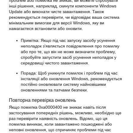
проблем або помилка не зникає, ви можете спробувати
інші рішення, наприклад, скинути компоненти Windows
Update або виконати чисте завантаження. Також
рекомендується перевірити, чи відповідає ваша система
мінімальним вимогам для версії Windows, яку ви
намагаєтеся встановити або оновити.
Примітка: Якщо під час запуску засобу усунення
неполадок з’являється повідомлення про помилку
або про те, що він не може визначити проблему,
спробуйте запустити засіб усунення неполадок у
середовищі чистого завантаження.
Порада: Щоб уникнути помилок і проблем під час
інсталяції або оновлення Windows, рекомендується
постійно оновлювати систему найновішими
оновленнями та патчами безпеки.
Повторна перевірка оновлень
Якщо помилка
0xa0000400
не зникає навіть після
застосування попередніх рішень, можливо, необхідно ще
раз перевірити наявність оновлень. Відомо, що ця
помилка виникає, коли завантажено пошкоджені або
неповні оновлення, що спричиняє проблеми під час