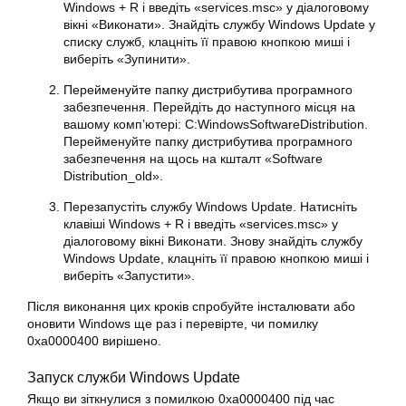
Windows + R і введіть «services.msc» у діалоговому
вікні «Виконати». Знайдіть службу Windows Update у
списку служб, клацніть її правою кнопкою миші і
виберіть «Зупинити».
Перейменуйте папку дистрибутива програмного
забезпечення. Перейдіть до наступного місця на
вашому комп’ютері: C:WindowsSoftwareDistribution.
Перейменуйте папку дистрибутива програмного
забезпечення на щось на кшталт «Software
Distribution_old».
Перезапустіть службу Windows Update. Натисніть
клавіші
Windows
+ R і введіть «services.msc» у
діалоговому вікні Виконати. Знову знайдіть службу
Windows Update, клацніть її правою кнопкою миші і
виберіть «Запустити».
Після виконання цих кроків спробуйте інсталювати або
оновити Windows ще раз і перевірте, чи помилку
0xa0000400
вирішено.
Запуск служби Windows Update
Якщо ви зіткнулися з помилкою
0xa0000400
під час