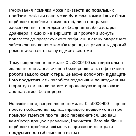
Ігнорування помилки може призвести до подальших
проблем, оскільки вона може бути симптомом інших більш
серйозних проблем, таких як шкідливе програмне
забезпечення, пошкоджене обладнання або застарілі
драйвери. Якщо їх не вирішити, ці проблеми можуть
призвести до прогресуючого погіршення стану апаратного
забезпечення вашого комп’ютера, що спричинить дорогий
ремонт або навіть повну відмову системи.
Тому виправлення помилки
0xa0000400
має вирішальне
значення для забезпечення безперебійної та ефективної
роботи вашого комп’ютера. Це може допомогти підвищити
його продуктивність, запобігти подальшим пошкодженням
і гарантувати, що ви зможете продовжувати працювати
або навчатися без перерв.
На закінчення, виправлення помилки
0xa0000400
— це не
просто позбавлення від настирливого повідомлення про
помилку
. Йдеться про те, щоб переконатися, що ваш
комп’ютер працює правильно, і захистити його від більш
серйозних проблем, які можуть призвести до втрати
продуктивності і збільшення витрат.