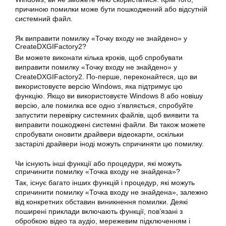
причиною помилки може бути пошкоджений або відсутній
системний файл.
Як виправити помилку «Точку входу не знайдено» у
CreateDXGIFactory2?
Ви можете виконати кілька кроків, щоб спробувати
виправити помилку «Точку входу не знайдено» у
CreateDXGIFactory2. По-перше, переконайтеся, що ви
використовуєте версію Windows, яка підтримує цю
функцію. Якщо ви використовуєте Windows 8 або новішу
версію, але помилка все одно з’являється, спробуйте
запустити перевірку системних файлів, щоб виявити та
виправити пошкоджені системні файли. Ви також можете
спробувати оновити драйвери відеокарти, оскільки
застарілі драйвери іноді можуть спричиняти цю помилку.
Чи існують інші функції або процедури, які можуть
спричинити помилку «Точка входу не знайдена»?
Так, існує багато інших функцій і процедур, які можуть
спричинити помилку «Точка входу не знайдена», залежно
від конкретних обставин виникнення помилки. Деякі
поширені приклади включають функції, пов’язані з
обробкою відео та аудіо, мережевим підключенням і