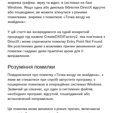
зокрема графіки, звуку та відео, в системах на базі
Windows. Якщо одна або декілька бібліотек DirectX відсутні
або пошкоджені, ви можете зіткнутися з різними
помилками, зокрема з помилкою «Точка входу не
знайдена».
У цій статті ми зосередимося на одній конкретній
процедурі під назвою CreateDXGIFactory2, яка пов’язана з
DirectX і може спричинити помилку Entry Point Not Found.
Ми розглянемо деякі з можливих причин виникнення цієї
помилки і надамо деякі практичні кроки для її
виправлення.
Розуміння помилки
Повідомлення про помилку «Точка входу не знайдена», з
яким ви стикаєтеся при спробі запустити програму, є
поширеною помилкою в операційних системах Windows.
Зазвичай це означає, що один із системних файлів,
необхідних програмі, відсутній, пошкоджений або
встановлений неправильно.
Ця помилка може виникати з різних причин, включаючи