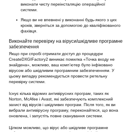
виконати чисту переінсталяцію операційної
системи.
Якщо ви не впевнені у виконанні будь-якого з цих
кроків, зверніться за допомогою до кваліфікованого
фахівця.
Виконайте перевірку на віруси/шкідливе програмне
забезпечення
Якщо при спробі отримати доступ до процедури
CreateDXGIFactory2 виникає помилка «Точка входу не
знайдена», можливо, ваш комп’ютер було інфіковано
вірусом або шкідливим програмним забезпеченням. У
цьому випадку рекомендується провести ретельну
перевірку системи.
Існує кілька відомих антивірусних програм, таких як
Norton, McAfee і Avast, які забезпечують комплексний
захист від вірусів і шкідливих програм. Після того, як ви
вибрали антивірусну програму, переконайтеся, що вона
оновлена, і запустіть повне сканування системи.
Цілком можливо, що вірус або шкідливе програмне