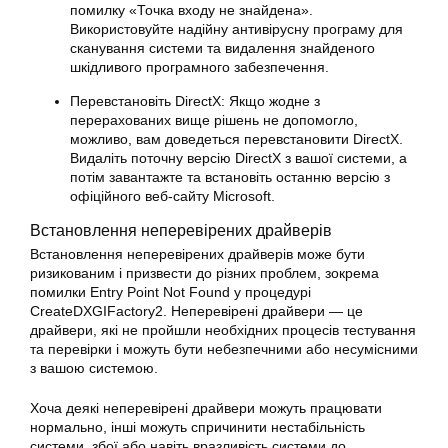
помилку «Точка входу не знайдена».
Використовуйте надійну антивірусну програму для
сканування системи та видалення знайденого
шкідливого програмного забезпечення.
Перевстановіть DirectX: Якщо жодне з
перерахованих вище рішень не допомогло,
можливо, вам доведеться перевстановити DirectX.
Видаліть поточну версію DirectX з вашої системи, а
потім завантажте та встановіть останню версію з
офіційного веб-сайту Microsoft.
Встановлення неперевірених драйверів
Встановлення неперевірених драйверів може бути
ризикованим і призвести до різних проблем, зокрема
помилки Entry Point Not Found у процедурі
CreateDXGIFactory2. Неперевірені драйвери — це
драйвери, які не пройшли необхідних процесів тестування
та перевірки і можуть бути небезпечними або несумісними
з вашою системою.
Хоча деякі неперевірені драйвери можуть працювати
нормально, інші можуть спричинити нестабільність
системи, збої або навіть вразливість системи до