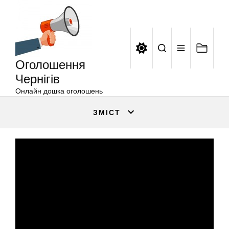
Оголошення
Перейти
Чернігів
до
вмісту
Оголошення
Чернігів
Онлайн дошка оголошень
ЗМІСТ