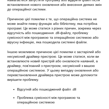
намагаєтеся запустити програму або відкрити файл після
встановлення нового оновлення або внесення деяких змін
до операційної системи.
Причиною цієї помилки є те, що операційна система не
може знайти певну функцію або бібліотеку, яка потрібна
програмі. Це може статися з різних причин, зокрема через
відсутність або пошкодження .dll-файлу, проблему
сумісності між програмою та операційною системою або
вірусну інфекцію, яка пошкодила системні файли.
Іншою можливою причиною цієї помилки є застарілий або
несумісний драйвер пристрою. Це може статися, коли ви
встановлюєте новий пристрій або оновлюєте наявний, а
драйвер, пов’язаний з пристроєм, несумісний з вашою
операційною системою. У цьому випадку оновлення або
перевстановлення драйвера пристрою може допомогти
вирішити проблему.
Відсутній або пошкоджений файл .dll
Проблема сумісності між програмою та
операційною системою