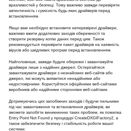
вразливостей у безпеці. Тому важливо завжди перевіряти
автентичність і сумісність будь-яких драйверів перед
встановленням.
Якщо вам необхідно встановити неперевірені драйвери,
важливо вжити додаткових заходів обережності та
створити резервну копію даних перед цим. Також
рекомендується перевірити пакет драйверів на наявність
вірусів або шкідливих програм перед встановленням.
Найголовніше, завжди будьте обережні і завантажуйте
драйвери лише з надійних джерел. Остерігайтеся
завантажувати драйвери з незнайомих веб-сайтів або
джерел, які можуть виявитися ненадійними або
недостовірними. Користуйтеся офіційними веб-сайтами
виробників або надійними сторонніми веб-сайтами.
Дотримуючись цих запобіжних заходів і будучи пильними
під час завантаження та встановлення драйверів, ви
зможете запобігти виникненню таких проблем, як помилка
Entry Point Not Found у процедурі CreateDXGIFactory2, а
також забезпечити безпеку і стабільність роботи вашої
системи.