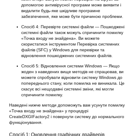
допомогою антивірусної програми може виявити і
видалити будь-яке шкідливе програмне
забезпечення, яке може бути причиною проблеми.
Спосіб 4: Перевірте системні файли — Пошкоджені
системні файли також можуть спричинити помилку
«Точка входу не знайдена». Ви можете
скористатися інструментом Перевірка системних
файлів (SFC) у Windows для перевірки та
відновлення пошкоджених системних файлів.
Спосіб 5: Відновлення системи Windows — Якщо
жоден з наведених вище методів не спрацював, ви
можете спробувати відновити систему Windows до
попереднього стану, коли помилка не виникала. Це
скасує всі нещодавні системні зміни, які могли
спричинити помилку.
Наведені нижче методи допоможуть вам усунути помилку
«Точка входу не знайдена» у процедурі
CreateDXGIFactory2 і повернути систему до нормального
функціонування.
Спосіб 1: Оновлення графічних драйверів