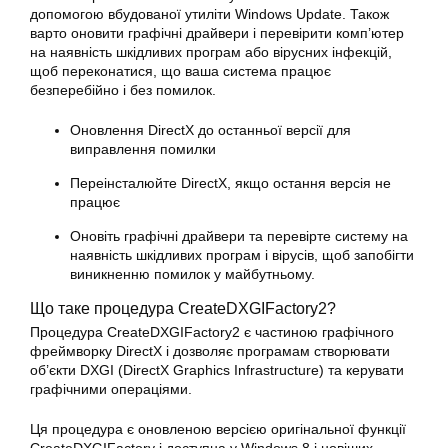
допомогою вбудованої утиліти Windows Update. Також
варто оновити графічні драйвери і перевірити комп’ютер
на наявність шкідливих програм або вірусних інфекцій,
щоб переконатися, що ваша система працює
безперебійно і без помилок.
Оновлення DirectX до останньої версії для
виправлення помилки
Переінсталюйте DirectX, якщо остання версія не
працює
Оновіть графічні драйвери та перевірте систему на
наявність шкідливих програм і вірусів, щоб запобігти
виникненню помилок у майбутньому.
Що таке процедура CreateDXGIFactory2?
Процедура CreateDXGIFactory2 є частиною графічного
фреймворку DirectX і дозволяє програмам створювати
об’єкти DXGI (DirectX Graphics Infrastructure) та керувати
графічними операціями.
Ця процедура є оновленою версією оригінальної функції