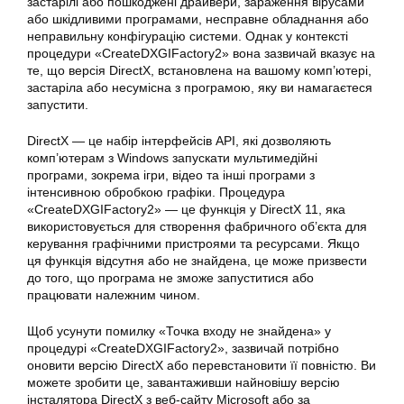
застарілі або пошкоджені драйвери, зараження вірусами
або шкідливими програмами, несправне обладнання або
неправильну конфігурацію системи. Однак у контексті
процедури «CreateDXGIFactory2» вона зазвичай вказує на
те, що версія DirectX, встановлена на вашому комп’ютері,
застаріла або несумісна з програмою, яку ви намагаєтеся
запустити.
DirectX — це набір інтерфейсів API, які дозволяють
комп’ютерам з Windows запускати мультимедійні
програми, зокрема ігри, відео та інші програми з
інтенсивною обробкою графіки. Процедура
«CreateDXGIFactory2» — це функція у DirectX 11, яка
використовується для створення фабричного об’єкта для
керування графічними пристроями та ресурсами. Якщо
ця функція відсутня або не знайдена, це може призвести
до того, що програма не зможе запуститися або
працювати належним чином.
Щоб усунути помилку «Точка входу не знайдена» у
процедурі «CreateDXGIFactory2», зазвичай потрібно
оновити версію DirectX або перевстановити її повністю. Ви
можете зробити це, завантаживши найновішу версію
інсталятора DirectX з веб-сайту Microsoft або за