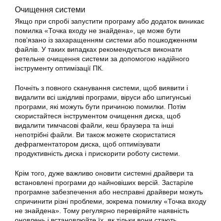
Очищення системи
Якщо при спробі запустити програму або додаток виникає
помилка «Точка входу не знайдена», це може бути
пов’язано із захаращенням системи або пошкодженням
файлів. У таких випадках рекомендується виконати
ретельне очищення системи за допомогою надійного
інструменту оптимізації ПК.
Почніть з повного сканування системи, щоб виявити і
видалити всі шкідливі програми, віруси або шпигунські
програми, які можуть бути причиною помилки. Потім
скористайтеся інструментом очищення диска, щоб
видалити тимчасові файли, кеш браузера та інші
непотрібні файли. Ви також можете скористатися
дефрагментатором диска, щоб оптимізувати
продуктивність диска і прискорити роботу системи.
Крім того, дуже важливо оновити системні драйвери та
встановлені програми до найновіших версій. Застаріле
програмне забезпечення або несправні драйвери можуть
спричинити різні проблеми, зокрема помилку «Точка входу
не знайдена». Тому регулярно перевіряйте наявність
оновлень і встановлюйте їх, як тільки вони стають