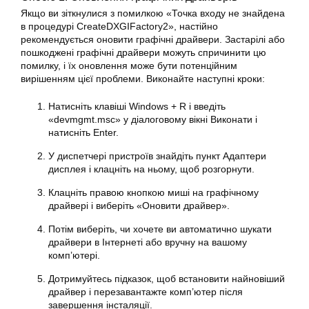
Якщо ви зіткнулися з помилкою «Точка входу не знайдена
в процедурі CreateDXGIFactory2», настійно
рекомендується оновити графічні драйвери. Застарілі або
пошкоджені графічні драйвери можуть спричинити цю
помилку, і їх оновлення може бути потенційним
вирішенням цієї проблеми. Виконайте наступні кроки:
Натисніть клавіші Windows + R і введіть
«devmgmt.msc» у діалоговому вікні Виконати і
натисніть Enter.
У диспетчері пристроїв знайдіть пункт Адаптери
дисплея і клацніть на ньому, щоб розгорнути.
Клацніть правою кнопкою миші на графічному
драйвері і виберіть «Оновити драйвер».
Потім виберіть, чи хочете ви автоматично шукати
драйвери в Інтернеті або вручну на вашому
комп’ютері.
Дотримуйтесь підказок, щоб встановити найновіший
драйвер і перезавантажте комп’ютер після
завершення інсталяції.