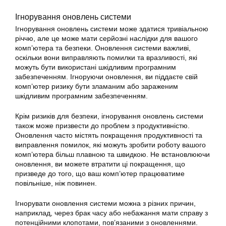
Ігнорування оновлень системи
Ігнорування оновлень системи може здатися тривіальною
річчю, але це може мати серйозні наслідки для вашого
комп’ютера та безпеки. Оновлення системи важливі,
оскільки вони виправляють помилки та вразливості, які
можуть бути використані шкідливим програмним
забезпеченням. Ігноруючи оновлення, ви піддаєте свій
комп’ютер ризику бути зламаним або зараженим
шкідливим програмним забезпеченням.
Крім ризиків для безпеки, ігнорування оновлень системи
також може призвести до проблем з продуктивністю.
Оновлення часто містять покращення продуктивності та
виправлення помилок, які можуть зробити роботу вашого
комп’ютера більш плавною та швидкою. Не встановлюючи
оновлення, ви можете втратити ці покращення, що
призведе до того, що ваш комп’ютер працюватиме
повільніше, ніж повинен.
Ігнорувати оновлення системи можна з різних причин,
наприклад, через брак часу або небажання мати справу з
потенційними клопотами, пов’язаними з оновленнями.