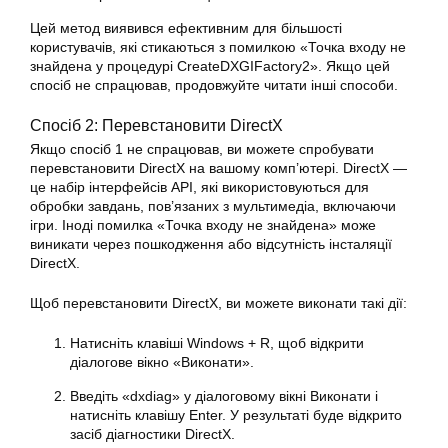
Цей метод виявився ефективним для більшості
користувачів, які стикаються з помилкою «Точка входу не
знайдена у процедурі CreateDXGIFactory2». Якщо цей
спосіб не спрацював, продовжуйте читати інші способи.
Спосіб 2: Перевстановити DirectX
Якщо спосіб 1 не спрацював, ви можете спробувати
перевстановити DirectX на вашому комп’ютері. DirectX —
це набір інтерфейсів API, які використовуються для
обробки завдань, пов’язаних з мультимедіа, включаючи
ігри. Іноді помилка «Точка входу не знайдена» може
виникати через пошкодження або відсутність інсталяції
DirectX.
Щоб перевстановити DirectX, ви можете виконати такі дії:
Натисніть клавіші Windows + R, щоб відкрити
діалогове вікно «Виконати».
Введіть «dxdiag» у діалоговому вікні Виконати і
натисніть клавішу Enter. У результаті буде відкрито
засіб діагностики DirectX.