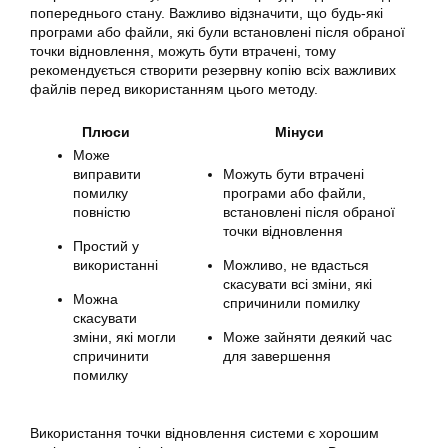
попереднього стану. Важливо відзначити, що будь-які
програми або файли, які були встановлені після обраної
точки відновлення, можуть бути втрачені, тому
рекомендується створити резервну копію всіх важливих
файлів перед використанням цього методу.
Плюси
Мінуси
Може
виправити
Можуть бути втрачені
помилку
програми або файли,
повністю
встановлені після обраної
точки відновлення
Простий у
використанні
Можливо, не вдасться
скасувати всі зміни, які
Можна
спричинили помилку
скасувати
зміни, які могли
Може зайняти деякий час
спричинити
для завершення
помилку
Використання точки відновлення системи є хорошим