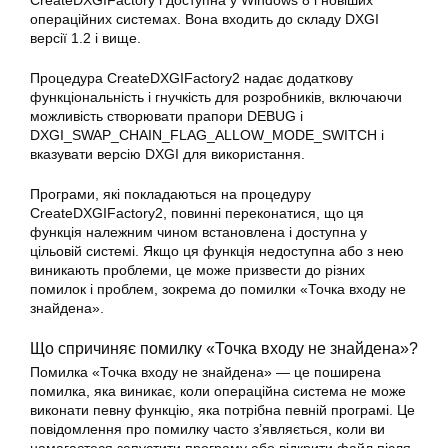
CreateDXGIFactory і доступна у Windows 8 і новіших
операційних системах. Вона входить до складу DXGI
версії 1.2 і вище.
Процедура CreateDXGIFactory2 надає додаткову
функціональність і гнучкість для розробників, включаючи
можливість створювати прапори DEBUG і
DXGI_SWAP_CHAIN_FLAG_ALLOW_MODE_SWITCH і
вказувати версію DXGI для використання.
Програми, які покладаються на процедуру
CreateDXGIFactory2, повинні переконатися, що ця
функція належним чином встановлена і доступна у
цільовій системі. Якщо ця функція недоступна або з нею
виникають проблеми, це може призвести до різних
помилок і проблем, зокрема до помилки «Точка входу не
знайдена».
Що спричиняє помилку «Точка входу не знайдена»?
Помилка «Точка входу не знайдена» — це поширена
помилка, яка виникає, коли операційна система не може
виконати певну функцію, яка потрібна певній програмі. Це
повідомлення про помилку часто з’являється, коли ви