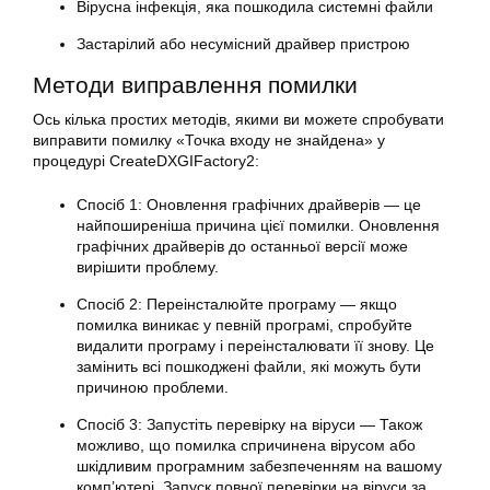
Вірусна інфекція, яка пошкодила системні файли
Застарілий або несумісний драйвер пристрою
Методи виправлення помилки
Ось кілька простих методів, якими ви можете спробувати
виправити помилку «Точка входу не знайдена» у
процедурі CreateDXGIFactory2:
Спосіб 1: Оновлення графічних драйверів — це
найпоширеніша причина цієї помилки. Оновлення
графічних драйверів до останньої версії може
вирішити проблему.
Спосіб 2: Переінсталюйте програму — якщо
помилка виникає у певній програмі, спробуйте
видалити програму і переінсталювати її знову. Це
замінить всі пошкоджені файли, які можуть бути
причиною проблеми.
Спосіб 3: Запустіть перевірку на віруси — Також
можливо, що помилка спричинена вірусом або
шкідливим програмним забезпеченням на вашому
комп’ютері. Запуск повної перевірки на віруси за