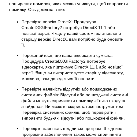
поширених помилок, яких можна уникнути, щоб виправити
помилку. Ось декілька з них:
Перевірте версію DirectX: Процедура
CreateDXGIFactory2 потребує DirectX 11.1 або
новішої версії. Якщо у вашій системі встановлено
старішу версію DirectX, вам потрібно буде оновити
її.
Переконайтеся, що ваша відеокарта сумісна:
Процедура CreateDXGIFactory2 потребує
відеокарти, яка підтримує DirectX 11.1 або новішої
версії. Якщо ви використовуєте старішу відеокарту,
можливо, вам доведеться її оновити.
Перевірте наявність відсутніх або пошкоджених
системних файлів: Відсутні або пошкоджені системні
файли можуть спричинити помилку «Точка входу не
знайдена». Ви можете скористатися інструментом
Перевірка системних файлів, щоб перевірити і
виправити будь-які відсутні або пошкоджені файли.
Перевірте наявність шкідливих програм: Шкідливе
програмне забезпечення також може спричинити