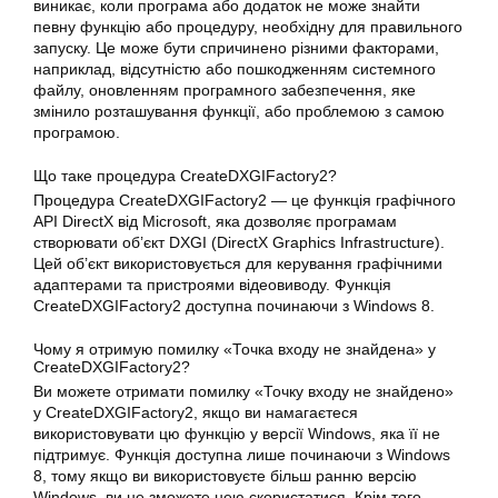
виникає, коли програма або додаток не може знайти
певну функцію або процедуру, необхідну для правильного
запуску. Це може бути спричинено різними факторами,
наприклад, відсутністю або пошкодженням системного
файлу, оновленням програмного забезпечення, яке
змінило розташування функції, або проблемою з самою
програмою.
Що таке процедура CreateDXGIFactory2?
Процедура CreateDXGIFactory2 — це функція графічного
API DirectX від Microsoft, яка дозволяє програмам
створювати об’єкт DXGI (DirectX Graphics Infrastructure).
Цей об’єкт використовується для керування графічними
адаптерами та пристроями відеовиводу. Функція
CreateDXGIFactory2 доступна починаючи з Windows 8.
Чому я отримую помилку «Точка входу не знайдена» у
CreateDXGIFactory2?
Ви можете отримати помилку «Точку входу не знайдено»
у CreateDXGIFactory2, якщо ви намагаєтеся
використовувати цю функцію у версії Windows, яка її не
підтримує. Функція доступна лише починаючи з Windows
8, тому якщо ви використовуєте більш ранню версію
Windows, ви не зможете нею скористатися. Крім того,